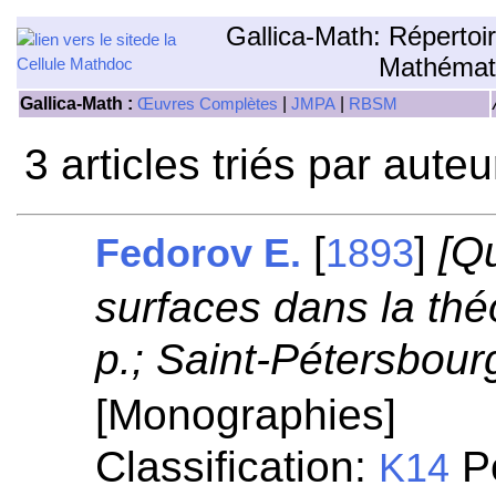
Gallica-Math: Répertoi
Mathémat
Gallica-Math :
|
|
Œuvres Complètes
JMPA
RBSM
3 articles triés par aute
[
]
[Q
Fedorov E.
1893
surfaces dans la théo
p.; Saint-Pétersbour
[Monographies]
Classification:
Po
K14