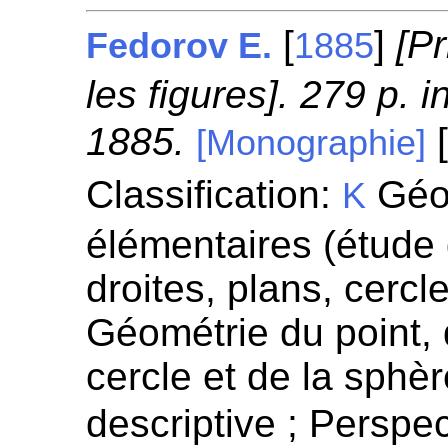
[
]
[Pr
Fedorov E.
1885
les figures]. 279 p. 
1885.
[
[Monographie]
Classification:
Géom
K
élémentaires (étude
droites, plans, cercl
Géométrie du point, d
cercle et de la sphè
descriptive ; Perspe