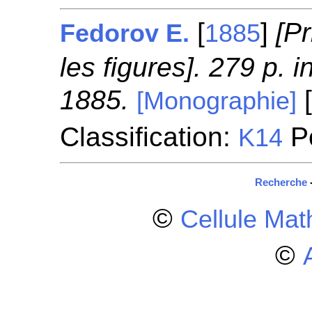
[
]
[Pr
Fedorov E.
1885
les figures]. 279 p. 
1885.
[
[Monographie]
Classification:
Po
K14
Recherche
©
Cellule Ma
©