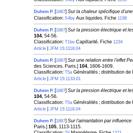
[
]
Sur la chaleur spécifique d'une 
Duhem P.
1887
Classification:
Aux liquides. Fiche
S4bγ
1198
[
]
Sur la pression électrique et l
Duhem P.
1887
104
, 54-56.
Classification:
Capillarité. Fiche
T1bα
1234
|
Article
JFM 19.1118.04
[
]
Sur une relation entre l'effet P
Duhem P.
1887
des Sciences. Paris.]
104
, 1606-1609.
Classification:
Généralités ; distribution de l
T5a
|
Article
JFM 19.1133.01
[
]
Sur la pression électrique et l
Duhem P.
1887
104
, 54-56.
Classification:
Généralités ; distribution de l
T5a
|
Article
JFM 19.1118.04
[
]
Sur l'aimantation par influence
Duhem P.
1887
Paris.]
105
, 1113-1115.
Classification:
Magnétisme. Fiche
T6
1371