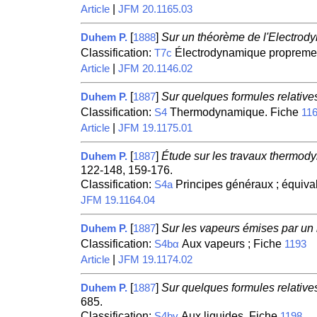
|
Article
JFM 20.1165.03
[
]
Sur un théorème de l'Electrod
Duhem P.
1888
Classification:
Électrodynamique proprement d
T7c
|
Article
JFM 20.1146.02
[
]
Sur quelques formules relatives
Duhem P.
1887
Classification:
Thermodynamique. Fiche
S4
11
|
Article
JFM 19.1175.01
[
]
Étude sur les travaux thermody
Duhem P.
1887
122-148, 159-176.
Classification:
Principes généraux ; équiva
S4a
JFM 19.1164.04
[
]
Sur les vapeurs émises par un 
Duhem P.
1887
Classification:
Aux vapeurs ; Fiche
S4bα
1193
|
Article
JFM 19.1174.02
[
]
Sur quelques formules relatives
Duhem P.
1887
685.
Classification:
Aux liquides. Fiche
S4bγ
1198