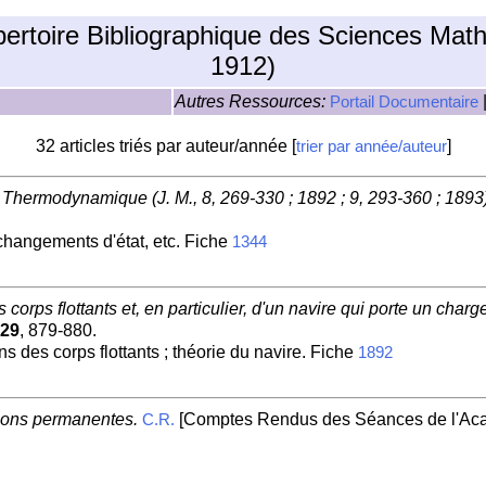
pertoire Bibliographique des Sciences Mat
1912)
Autres Ressources:
Portail Documentaire
32 articles triés par auteur/année [
]
trier par année/auteur
Thermodynamique (J. M., 8, 269-330 ; 1892 ; 9, 293-360 ; 1893)
 changements d'état, etc. Fiche
1344
es corps flottants et, en particulier, d'un navire qui porte un char
29
, 879-880.
ons des corps flottants ; théorie du navire. Fiche
1892
tions permanentes.
[Comptes Rendus des Séances de l'Aca
C.R.