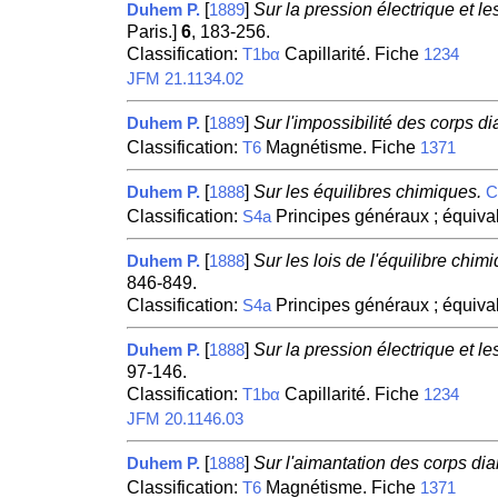
[
]
Sur la pression électrique et l
Duhem P.
1889
Paris.]
6
, 183-256.
Classification:
Capillarité. Fiche
T1bα
1234
JFM 21.1134.02
[
]
Sur l'impossibilité des corps d
Duhem P.
1889
Classification:
Magnétisme. Fiche
T6
1371
[
]
Sur les équilibres chimiques.
Duhem P.
1888
C
Classification:
Principes généraux ; équiva
S4a
[
]
Sur les lois de l'équilibre chi
Duhem P.
1888
846-849.
Classification:
Principes généraux ; équiva
S4a
[
]
Sur la pression électrique et l
Duhem P.
1888
97-146.
Classification:
Capillarité. Fiche
T1bα
1234
JFM 20.1146.03
[
]
Sur l'aimantation des corps di
Duhem P.
1888
Classification:
Magnétisme. Fiche
T6
1371