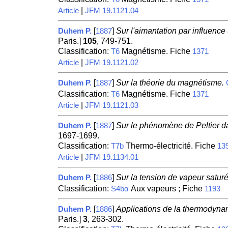
|
Article
JFM 19.1121.04
[
]
Sur l'aimantation par influence
Duhem P.
1887
Paris.]
105
, 749-751.
Classification:
Magnétisme. Fiche
T6
1371
|
Article
JFM 19.1121.02
[
]
Sur la théorie du magnétisme.
Duhem P.
1887
Classification:
Magnétisme. Fiche
T6
1371
|
Article
JFM 19.1121.03
[
]
Sur le phénomène de Peltier da
Duhem P.
1887
1697-1699.
Classification:
Thermo-électricité. Fiche
T7b
13
|
Article
JFM 19.1134.01
[
]
Sur la tension de vapeur saturé
Duhem P.
1886
Classification:
Aux vapeurs ; Fiche
S4bα
1193
[
]
Applications de la thermodyn
Duhem P.
1886
Paris.]
3
, 263-302.