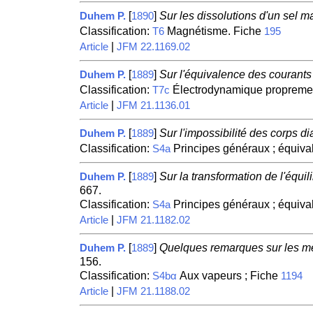
[
]
Sur les dissolutions d'un sel m
Duhem P.
1890
Classification:
Magnétisme. Fiche
T6
195
|
Article
JFM 22.1169.02
[
]
Sur l'équivalence des courants
Duhem P.
1889
Classification:
Électrodynamique proprement d
T7c
|
Article
JFM 21.1136.01
[
]
Sur l'impossibilité des corps d
Duhem P.
1889
Classification:
Principes généraux ; équiva
S4a
[
]
Sur la transformation de l'équ
Duhem P.
1889
667.
Classification:
Principes généraux ; équiva
S4a
|
Article
JFM 21.1182.02
[
]
Quelques remarques sur les mé
Duhem P.
1889
156.
Classification:
Aux vapeurs ; Fiche
S4bα
1194
|
Article
JFM 21.1188.02