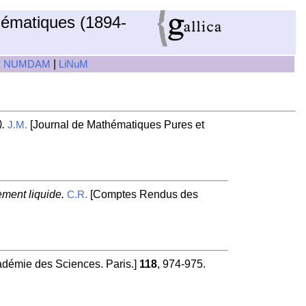
hématiques (1894-
|
|
NUMDAM
LiNuM
.
[Journal de Mathématiques Pures et
J.M.
gement liquide.
[Comptes Rendus des
C.R.
démie des Sciences. Paris.]
118
, 974-975.