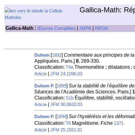
Gallica-Math: Ré
Gallica-Math :
|
|
Œuvres Complètes
JMPA
RBSM
[
]
Commentaire aux principes de la 
Duhem
1892
Appliquées. Paris.]
8
, 269-330.
Classification:
Thermométrie ; dilatations ;
T4a
|
Article
JFM 24.1096.03
[
]
Sur la stabilité de l'équilibre d
Duhem P.
1899
Séances de l'Académie des Sciences. Paris.]
1
Classification:
Équilibre, stabilité, oscillati
S1b
|
Article
JFM 30.0632.03
[
]
Sur l'hystérésis et les déforma
Duhem P.
1894
Classification:
Magnétisme. Fiche
T6
1371
|
Article
JFM 25.1551.01