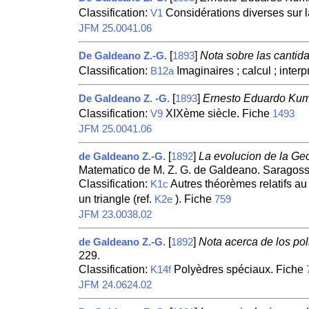
Classification:
Considérations diverses sur 
V1
JFM 25.0041.06
[
]
Nota sobre las cantid
De Galdeano Z.-G.
1893
Classification:
Imaginaires ; calcul ; inter
B12a
[
]
Ernesto Eduardo Ku
De Galdeano Z. -G.
1893
Classification:
XIXème siècle. Fiche
V9
1493
JFM 25.0041.06
[
]
La evolucion de la Geo
de Galdeano Z.-G.
1892
Matematico de M. Z. G. de Galdeano. Saragoss
Classification:
Autres théorèmes relatifs au 
K1c
un triangle (ref.
). Fiche
K2e
759
JFM 23.0038.02
[
]
Nota acerca de los po
de Galdeano Z.-G.
1892
229.
Classification:
Polyèdres spéciaux. Fiche
K14f
JFM 24.0624.02