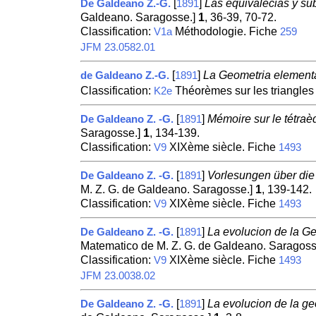
[
]
Las equivalecias y su
De Galdeano Z.-G.
1891
Galdeano. Saragosse.]
1
, 36-39, 70-72.
Classification:
Méthodologie. Fiche
V1a
259
JFM 23.0582.01
[
]
La Geometria elementa
de Galdeano Z.-G.
1891
Classification:
Théorèmes sur les triangles 
K2e
[
]
Mémoire sur le tétraèd
De Galdeano Z. -G.
1891
Saragosse.]
1
, 134-139.
Classification:
XIXème siècle. Fiche
V9
1493
[
]
Vorlesungen über die 
De Galdeano Z. -G.
1891
M. Z. G. de Galdeano. Saragosse.]
1
, 139-142.
Classification:
XIXème siècle. Fiche
V9
1493
[
]
La evolucion de la Geo
De Galdeano Z. -G.
1891
Matematico de M. Z. G. de Galdeano. Saragoss
Classification:
XIXème siècle. Fiche
V9
1493
JFM 23.0038.02
[
]
La evolucion de la geo
De Galdeano Z. -G.
1891