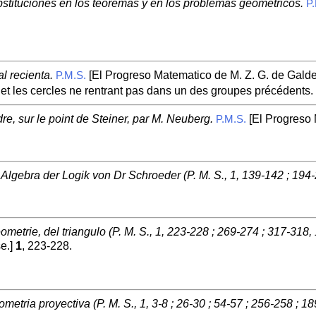
bstituciones en los teoremas y en los problemas geometricos.
P.
l recienta.
[El Progreso Matematico de M. Z. G. de Gald
P.M.S.
et les cercles ne rentrant pas dans un des groupes précédents
re, sur le point de Steiner, par M. Neuberg.
[El Progreso 
P.M.S.
Algebra der Logik von Dr Schroeder (P. M. S., 1, 139-142 ; 194-
metrie, del triangulo (P. M. S., 1, 223-228 ; 269-274 ; 317-318,
e.]
1
, 223-228.
metria proyectiva (P. M. S., 1, 3-8 ; 26-30 ; 54-57 ; 256-258 ; 18