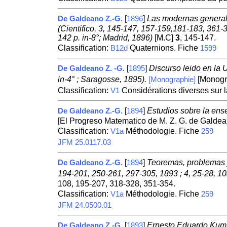
[
]
Las modernas generali
De Galdeano Z.-G.
1896
(Cientifico, 3, 145-147, 157-159,181-183, 361
142 p. in-8°; Madrid, 1896)
[M.C]
3
, 145-147.
Classification:
Quaternions. Fiche
B12d
1599
[
]
Discurso leido en la 
De Galdeano Z. -G.
1895
in-4° ; Saragosse, 1895).
[Monogr
[Monographie]
Classification:
Considérations diverses sur 
V1
[
]
Estudios sobre la ense
De Galdeano Z.-G.
1894
[El Progreso Matematico de M. Z. G. de Galde
Classification:
Méthodologie. Fiche
V1a
259
JFM 25.0117.03
[
]
Teoremas, problemas y
De Galdeano Z.-G.
1894
194-201, 250-261, 297-305, 1893 ; 4, 25-28, 10
108, 195-207, 318-328, 351-354.
Classification:
Méthodologie. Fiche
V1a
259
JFM 24.0500.01
[
]
Ernesto Eduardo Kum
De Galdeano Z.-G.
1893