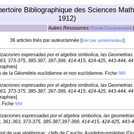
pertoire Bibliographique des Sciences Mat
1912)
Autres Ressources:
Portail Documentaire
36 articles triés par auteur/année [
]
trier par année/auteur
zaciones expresadas por el algebra simbolica, las Geometrias n
363, 373-375, 385-387, 397-399, 414-415, 424-425, 443-444, 447
aphies]
s de la Géométrie euclidienne et non euclidienne. Fiche
989
zaciones expresadas por el algebra simbolica, las Geometrias n
363, 373-375, 385-387, 397-399, 414-415, 424-425, 443-444, 447
aphies]
. Fiche
994
zaciones expressadas por el algebra simbolica, las geometrias
83, 361-363, 373-375, 385-387,397-399, 414-415, 424-425, 443-4
nt de vue algébrique ; clefs de Cauchy, Ausdehnungslehre (Gra