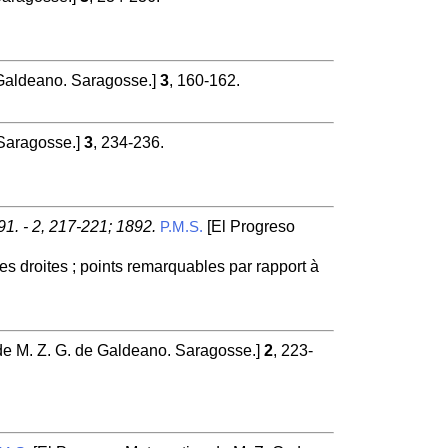
 Galdeano. Saragosse.]
3
, 160-162.
 Saragosse.]
3
, 234-236.
91. - 2, 217-221; 1892.
[El Progreso
P.M.S.
es droites ; points remarquables par rapport à
e M. Z. G. de Galdeano. Saragosse.]
2
, 223-