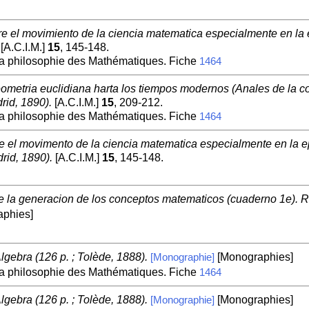
 el movimiento de la ciencia matematica especialmente en la e
[A.C.I.M.]
15
, 145-148.
la philosophie des Mathématiques. Fiche
1464
ometria euclidiana harta los tiempos modernos (Anales de la con
rid, 1890).
[A.C.I.M.]
15
, 209-212.
la philosophie des Mathématiques. Fiche
1464
 el movimento de la ciencia matematica especialmente en la ep
rid, 1890).
[A.C.I.M.]
15
, 145-148.
re la generacion de los conceptos matematicos (cuaderno 1e). R
phies]
Algebra (126 p. ; Tolède, 1888).
[Monographies]
[Monographie]
la philosophie des Mathématiques. Fiche
1464
Algebra (126 p. ; Tolède, 1888).
[Monographies]
[Monographie]