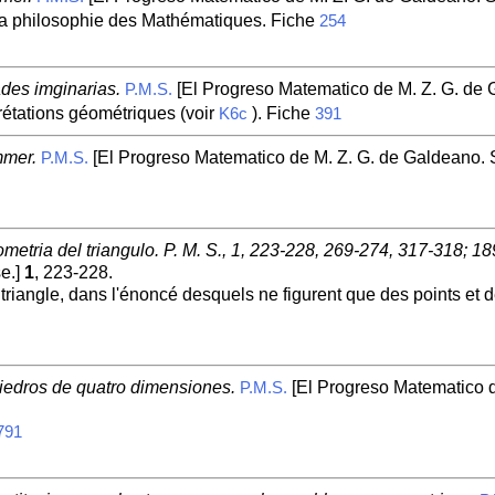
la philosophie des Mathématiques. Fiche
254
ades imginarias.
[El Progreso Matematico de M. Z. G. de
P.M.S.
prétations géométriques (voir
). Fiche
K6c
391
mmer.
[El Progreso Matematico de M. Z. G. de Galdeano.
P.M.S.
metria del triangulo. P. M. S., 1, 223-228, 269-274, 317-318; 18
e.]
1
, 223-228.
triangle, dans l'énoncé desquels ne figurent que des points et d
liedros de quatro dimensiones.
[El Progreso Matematico d
P.M.S.
791