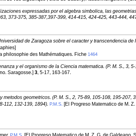
zaciones expressadas por el algebra simbolica, las geometrias
-363, 373-375, 385-387,397-399, 414-415, 424-425, 443-444, 447
Universidad de Zaragoza sobre el caracter y transcendencia de l
aphies]
la philosophie des Mathématiques. Fiche
1464
nanza y el organismo de la Ciencia matematica. (P. M. S., 3, 5-
ano. Saragosse.]
3
, 5-17, 163-167.
 metodos geometricos. (P. M. S., 2, 75-89, 105-108, 195-207, 3
8-112, 132-139, 1894).
[El Progreso Matematico de M. Z.
P.M.S.
mer.
[El Progreso Matematico de M. Z. G. de Galdeano. 
P.M.S.