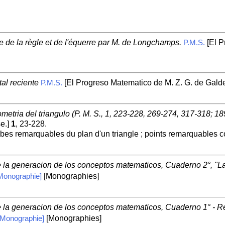
e de la règle et de l'équerre par M. de Longchamps.
[El P
P.M.S.
al reciente
[El Progreso Matematico de M. Z. G. de Gald
P.M.S.
metria del triangulo (P. M. S., 1, 223-228, 269-274, 317-318; 18
e.]
1
, 23-228.
rbes remarquables du plan d'un triangle ; points remarquables c
re la generacion de los conceptos matematicos, Cuaderno 2°, "L
[Monographies]
Monographie]
re la generacion de los conceptos matematicos, Cuaderno 1° - R
[Monographies]
[Monographie]