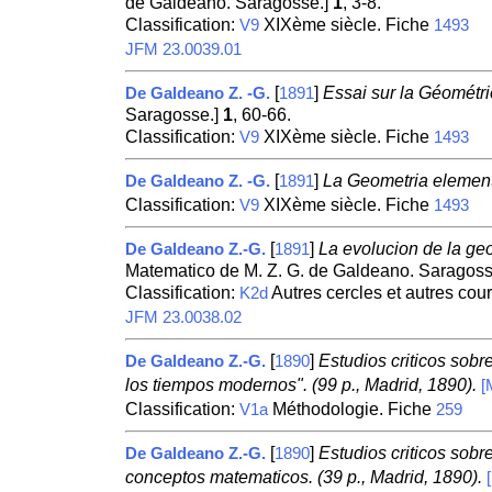
de Galdeano. Saragosse.]
1
, 3-8.
Classification:
XIXème siècle. Fiche
V9
1493
JFM 23.0039.01
[
]
Essai sur la Géométri
De Galdeano Z. -G.
1891
Saragosse.]
1
, 60-66.
Classification:
XIXème siècle. Fiche
V9
1493
[
]
La Geometria element
De Galdeano Z. -G.
1891
Classification:
XIXème siècle. Fiche
V9
1493
[
]
La evolucion de la geo
De Galdeano Z.-G.
1891
Matematico de M. Z. G. de Galdeano. Saragoss
Classification:
Autres cercles et autres cou
K2d
JFM 23.0038.02
[
]
Estudios criticos sob
De Galdeano Z.-G.
1890
los tiempos modernos". (99 p., Madrid, 1890).
[
Classification:
Méthodologie. Fiche
V1a
259
[
]
Estudios criticos sob
De Galdeano Z.-G.
1890
conceptos matematicos. (39 p., Madrid, 1890).