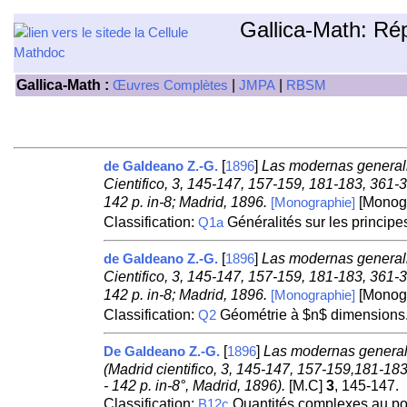
Gallica-Math: Ré
Gallica-Math :
|
|
Œuvres Complètes
JMPA
RBSM
[
]
Las modernas generali
de Galdeano Z.-G.
1896
Cientifico, 3, 145-147, 157-159, 181-183, 361-
142 p. in-8; Madrid, 1896.
[Monogr
[Monographie]
Classification:
Généralités sur les principe
Q1a
[
]
Las modernas generali
de Galdeano Z.-G.
1896
Cientifico, 3, 145-147, 157-159, 181-183, 361-
142 p. in-8; Madrid, 1896.
[Monogr
[Monographie]
Classification:
Géométrie à $n$ dimensions
Q2
[
]
Las modernas generali
De Galdeano Z.-G.
1896
(Madrid cientifico, 3, 145-147, 157-159,181-1
- 142 p. in-8°, Madrid, 1896).
[M.C]
3
, 145-147.
Classification:
Quantités complexes au poi
B12c