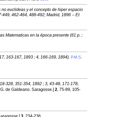
 no euclideas y el concepto de hiper espacio
-449, 462-464, 488-492; Madrid, 1896 -- Et
as Matematicas en la época presente (61 p. ;
17, 163-167, 1893 ; 4, 166-169, 1894).
P.M.S.
18-328, 351-354, 1892 ; 3, 43-48, 171-178,
 G. de Galdeano. Saragosse.]
2
, 75-89, 105-
Saragosse.]
3
, 234-236.