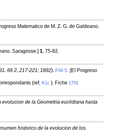
rogreso Matematico de M. Z. G. de Galdeano.
eano. Saragosse.]
1
, 75-82.
91. 66 2, 217-221; 1892).
[El Progreso
P.M.S.
orrespondants (ref.
). Fiche
K1c
1791
a evolucion de la Geometria euclidiana hasta
esumen historico de la evolucion de los