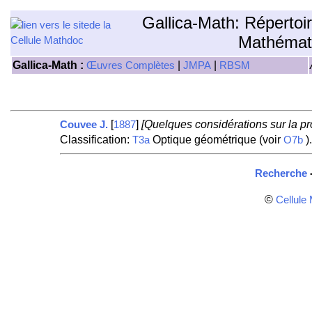
Gallica-Math: Répertoi
Mathémat
Gallica-Math :
|
|
Œuvres Complètes
JMPA
RBSM
[
]
[Quelques considérations sur la p
Couvee J.
1887
Classification:
Optique géométrique (voir
)
T3a
O7b
Recherche
©
Cellule