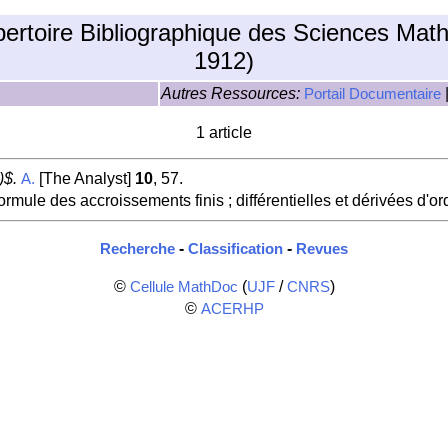
pertoire Bibliographique des Sciences Mat
1912)
Autres Ressources:
Portail Documentaire
1 article
)$.
[The Analyst]
10
, 57.
A.
formule des accroissements finis ; différentielles et dérivées d'ord
-
-
Recherche
Classification
Revues
©
(
/
)
Cellule MathDoc
UJF
CNRS
©
ACERHP