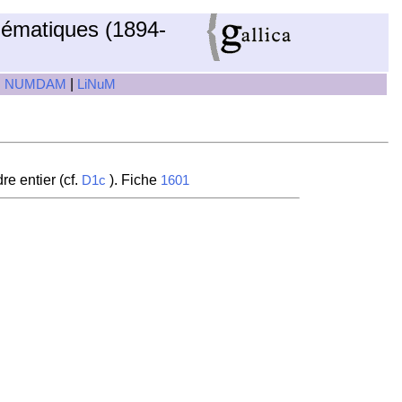
hématiques (1894-
|
|
NUMDAM
LiNuM
re entier (cf.
). Fiche
D1c
1601