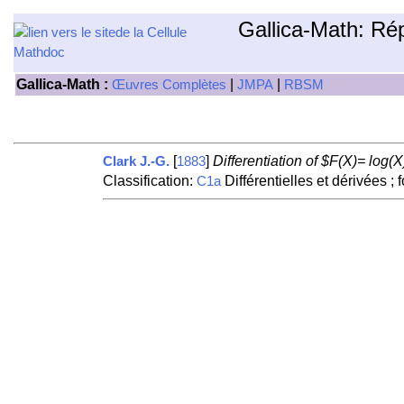
Gallica-Math: Ré
Gallica-Math :
|
|
Œuvres Complètes
JMPA
RBSM
[
]
Differentiation of $F(X)= log(X
Clark J.-G.
1883
Classification:
Différentielles et dérivées ; 
C1a