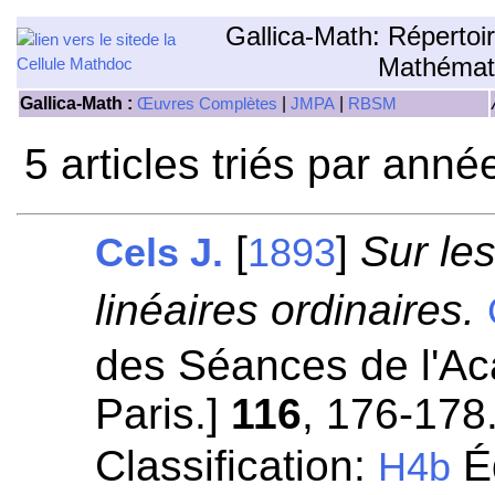
Gallica-Math: Répertoi
Mathémat
Gallica-Math :
|
|
Œuvres Complètes
JMPA
RBSM
5 articles triés par anné
[
]
Sur les
Cels J.
1893
linéaires ordinaires.
des Séances de l'A
Paris.]
116
, 176-178
Classification:
Éq
H4b