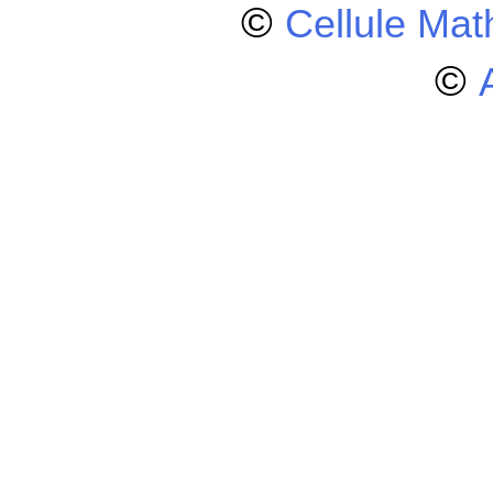
©
Cellule Ma
©