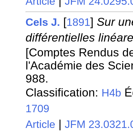
|
Article
JFM 24.0295.
[
]
Sur un
Cels J.
1891
différentielles linéar
[Comptes Rendus d
l'Académie des Scie
988.
Classification:
Éq
H4b
1709
|
Article
JFM 23.0321.