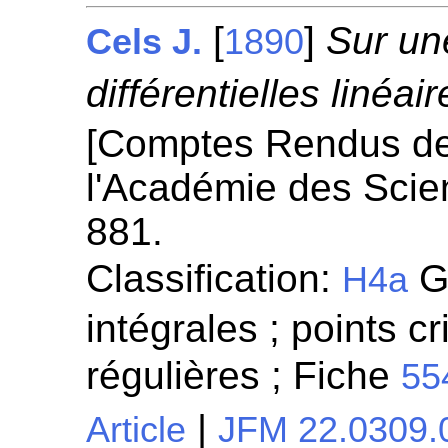
[
]
Sur un
Cels J.
1890
différentielles linéai
[Comptes Rendus d
l'Académie des Scie
881.
Classification:
Gé
H4a
intégrales ; points cr
régulières ; Fiche
55
|
Article
JFM 22.0309.