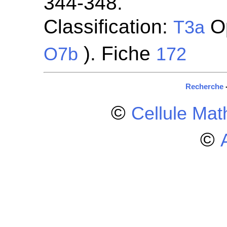
344-348.
Classification:
Op
T3a
). Fiche
O7b
172
Recherche
©
Cellule Ma
©