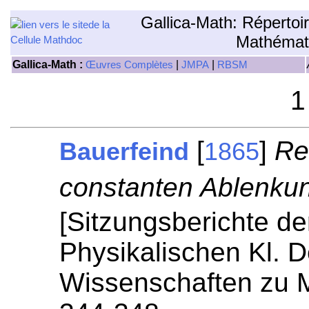
Gallica-Math: Répertoi
Mathémat
Gallica-Math :
|
|
Œuvres Complètes
JMPA
RBSM
1
[
]
Re
Bauerfeind
1865
constanten Ablenku
[Sitzungsberichte d
Physikalischen Kl. 
Wissenschaften zu 