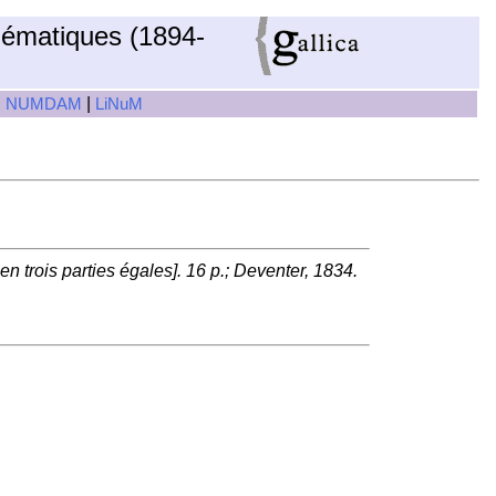
hématiques (1894-
|
|
NUMDAM
LiNuM
en trois parties égales]. 16 p.; Deventer, 1834.