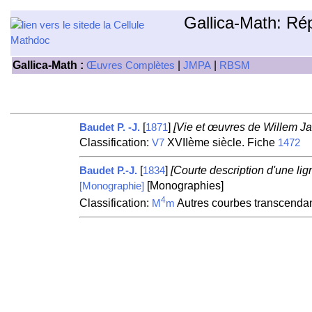
Gallica-Math: Ré
Gallica-Math :
|
|
Œuvres Complètes
JMPA
RBSM
[
]
[Vie et œuvres de Willem J
Baudet P. -J.
1871
Classification:
XVIIème siècle. Fiche
V7
1472
[
]
[Courte description d'une lign
Baudet P.-J.
1834
[Monographies]
[Monographie]
4
Classification:
Autres courbes transcendan
M
m