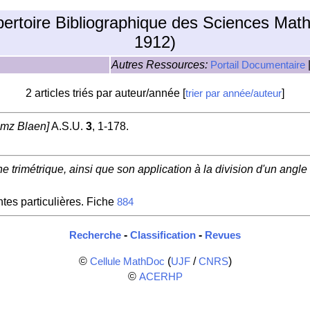
pertoire Bibliographique des Sciences Mat
1912)
Autres Ressources:
Portail Documentaire
2 articles triés par auteur/année [
]
trier par année/auteur
amz Blaen]
A.S.U.
3
, 1-178.
e trimétrique, ainsi que son application à la division d'un angle 
tes particulières. Fiche
884
-
-
Recherche
Classification
Revues
©
(
/
)
Cellule MathDoc
UJF
CNRS
©
ACERHP