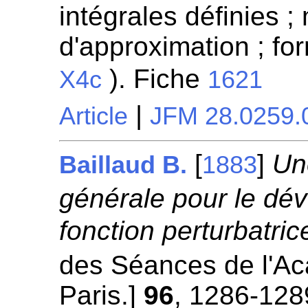
intégrales définies 
d'approximation ; fo
). Fiche
X4c
1621
|
Article
JFM 28.0259.
[
]
Un
Baillaud B.
1883
générale pour le dé
fonction perturbatric
des Séances de l'A
Paris.]
96
, 1286-128