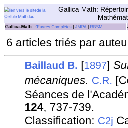
Gallica-Math: Répertoi
Mathémat
Gallica-Math :
|
|
Œuvres Complètes
JMPA
RBSM
6 articles triés par aute
[
]
Su
Baillaud B.
1897
mécaniques.
[C
C.R.
Séances de l'Académ
124
, 737-739.
Classification:
Ca
C2j