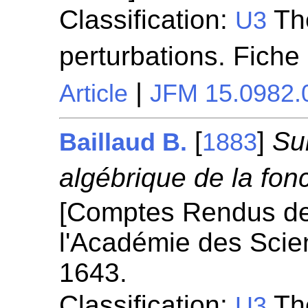
Classification:
Thé
U3
perturbations. Fiche
|
Article
JFM 15.0982.
[
]
Su
Baillaud B.
1883
algébrique de la fonc
[Comptes Rendus d
l'Académie des Scie
1643.
Classification:
Thé
U3