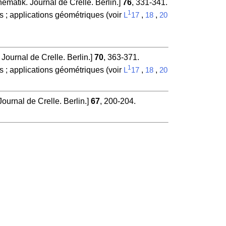
matik. Journal de Crelle. Berlin.]
76
, 331-341.
1
s ; applications géométriques (voir
,
,
L
17
18
20
Journal de Crelle. Berlin.]
70
, 363-371.
1
s ; applications géométriques (voir
,
,
L
17
18
20
ournal de Crelle. Berlin.]
67
, 200-204.