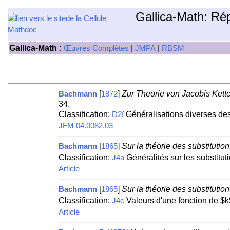
Gallica-Math: Ré
Gallica-Math :
|
|
Œuvres Complètes
JMPA
RBSM
[
]
Zur Theorie von Jacobis Kett
Bachmann
1872
34.
Classification:
Généralisations diverses des
D2f
JFM 04.0082.03
[
]
Sur la théorie des substitution
Bachmann
1865
Classification:
Généralités sur les substitut
J4a
Article
[
]
Sur la théorie des substitution
Bachmann
1865
Classification:
Valeurs d'une fonction de $k$
J4c
Article