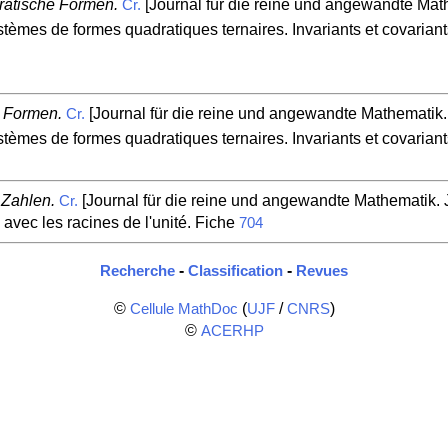
ratische Formen.
[Journal für die reine und angewandte Mathe
Cr.
èmes de formes quadratiques ternaires. Invariants et covariant
e Formen.
[Journal für die reine und angewandte Mathematik. 
Cr.
èmes de formes quadratiques ternaires. Invariants et covariant
 Zahlen.
[Journal für die reine und angewandte Mathematik. J
Cr.
ec les racines de l'unité. Fiche
704
-
-
Recherche
Classification
Revues
©
(
/
)
Cellule MathDoc
UJF
CNRS
©
ACERHP