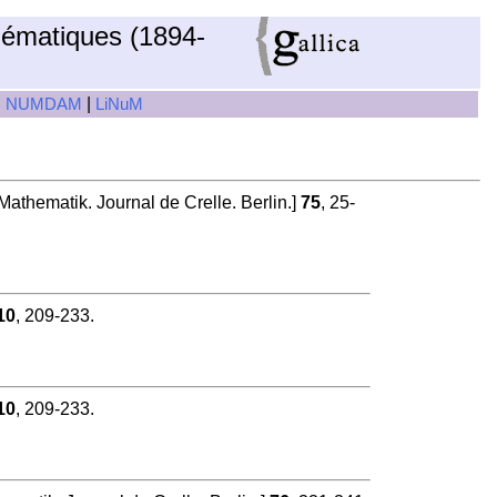
hématiques (1894-
|
|
NUMDAM
LiNuM
athematik. Journal de Crelle. Berlin.]
75
, 25-
10
, 209-233.
10
, 209-233.