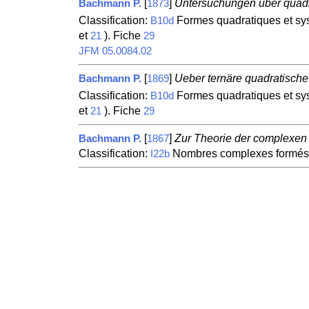
[
]
Untersuchungen über quad
Bachmann P.
1873
Classification:
Formes quadratiques et syst
B10d
et
). Fiche
21
29
JFM 05.0084.02
[
]
Ueber ternäre quadratisch
Bachmann P.
1869
Classification:
Formes quadratiques et syst
B10d
et
). Fiche
21
29
[
]
Zur Theorie der complexen
Bachmann P.
1867
Classification:
Nombres complexes formés av
I22b