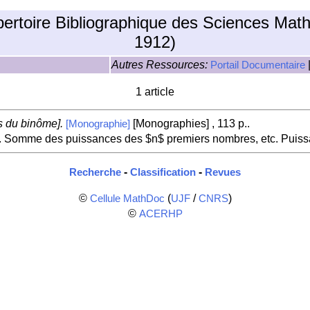
pertoire Bibliographique des Sciences Mat
1912)
Autres Ressources:
Portail Documentaire
1 article
s du binôme].
[Monographies] , 113 p..
[Monographie]
. Somme des puissances des $n$ premiers nombres, etc. Puis
-
-
Recherche
Classification
Revues
©
(
/
)
Cellule MathDoc
UJF
CNRS
©
ACERHP