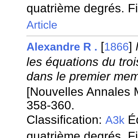
quatrième degrés. F
Article
[
]
Alexandre R .
1866
les équations du tr
dans le premier mem
[Nouvelles Annales 
358-360.
Classification:
Éq
A3k
quatrième degrés. F