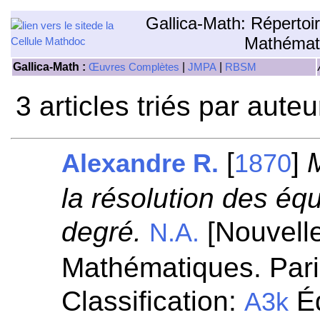
Gallica-Math: Répertoi
Mathémat
Gallica-Math :
|
|
Œuvres Complètes
JMPA
RBSM
3 articles triés par aute
[
]
Alexandre R.
1870
la résolution des éq
degré.
[Nouvell
N.A.
Mathématiques. Pari
Classification:
Éq
A3k