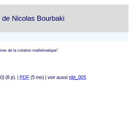
s de Nicolas Bourbaki
ives de la création mathématique".
0)
(8 p). |
PDF
(5 mo) | voir aussi
nbt_005