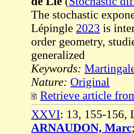
de Lie
(
Stochastic di
The stochastic expon
Lépingle
2023
is inte
order geometry, studie
generalized
Keywords:
Martingale
Nature:
Original
Retrieve article fr
XXVI
: 13, 155-156,
ARNAUDON, Marc