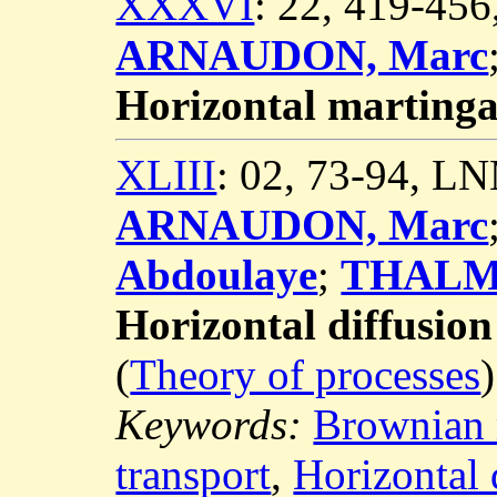
XXXVI
: 22, 419-45
ARNAUDON, Marc
Horizontal martingal
XLIII
: 02, 73-94, L
ARNAUDON, Marc
Abdoulaye
;
THALMA
Horizontal diffusio
(
Theory of processes
)
Keywords:
Brownian
transport
,
Horizontal 