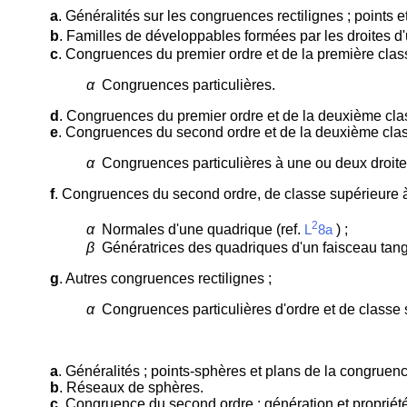
a
. Généralités sur les congruences rectilignes ; points et
b
. Familles de développables formées par les droites d
c
. Congruences du premier ordre et de la première classe
α
Congruences particulières.
d
. Congruences du premier ordre et de la deuxième clas
e
. Congruences du second ordre et de la deuxième classe
α
Congruences particulières à une ou deux droite
f
. Congruences du second ordre, de classe supérieure 
2
α
Normales d'une quadrique (ref.
) ;
L
8a
β
Génératrices des quadriques d'un faisceau tang
g
. Autres congruences rectilignes ;
α
Congruences particulières d'ordre et de classe 
a
. Généralités ; points-sphères et plans de la congrue
b
. Réseaux de sphères.
c
. Congruence du second ordre ; génération et propriét