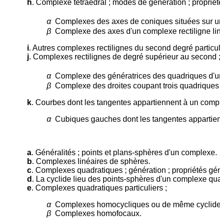
h
. Complexe tétraédral ; modes de génération ; propriét
α
Complexes des axes de coniques situées sur un
β
Complexe des axes d'un complexe rectiligne lin
i
. Autres complexes rectilignes du second degré particul
j
. Complexes rectilignes de degré supérieur au second 
α
Complexe des génératrices des quadriques d'un
β
Complexe des droites coupant trois quadriques e
k
. Courbes dont les tangentes appartiennent à un comp
α
Cubiques gauches dont les tangentes appartien
a
. Généralités ; points et plans-sphères d'un complexe.
b
. Complexes linéaires de sphères.
c
. Complexes quadratiques ; génération ; propriétés gén
d
. La cyclide lieu des points-sphères d'un complexe q
e
. Complexes quadratiques particuliers ;
α
Complexes homocycliques ou de même cyclide
β
Complexes homofocaux.