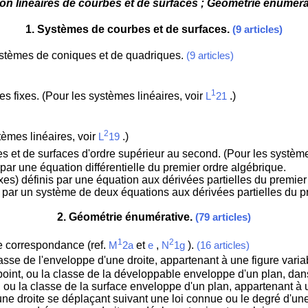
n linéaires de courbes et de surfaces ; Géométrie énuméra
1
. Systèmes de courbes et de surfaces.
(9 articles)
 systèmes de coniques et de quadriques.
(9 articles)
1
fixes. (Pour les systèmes linéaires, voir
.)
L
21
2
tèmes linéaires, voir
.)
L
19
 et de surfaces d'ordre supérieur au second. (Pour les système
par une équation différentielle du premier ordre algébrique.
es) définis par une équation aux dérivées partielles du premier
is par un système de deux équations aux dérivées partielles du p
2
. Géométrie énumérative.
(79 articles)
1
2
de correspondance (ref.
et
,
).
M
2a
e
N
1g
(16 articles)
lasse de l'enveloppe d'une droite, appartenant à une figure vari
 point, ou la classe de la développable enveloppe d'un plan, da
, ou la classe de la surface enveloppe d'un plan, appartenant à 
ne droite se déplaçant suivant une loi connue ou le degré d'une