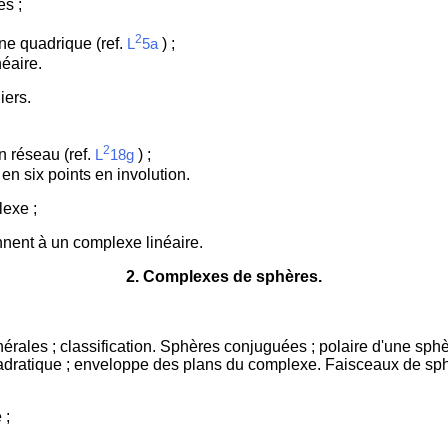
és ;
2
e quadrique (ref.
) ;
L
5a
éaire.
iers.
;
2
 réseau (ref.
) ;
L
18g
n six points en involution.
lexe ;
nent à un complexe linéaire.
2
. Complexes de sphères.
érales ; classification. Sphères conjuguées ; polaire d'une sph
uadratique ; enveloppe des plans du complexe. Faisceaux de sp
 ;