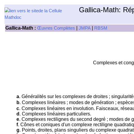
Gallica-Math: Ré
Gallica-Math :
|
|
Œuvres Complètes
JMPA
RBSM
Complexes et congr
a
. Généralités sur les complexes de droites ; singularité
b
. Complexes linéaires ; modes de génération ; espèces 
c
. Complexes linéaires en involution. Faisceaux, résea
d
. Complexes linéaires particuliers.
e
. Complexes rectilignes du second degré ; modes de géné
f
. Cônes et coniques d'un complexe rectiligne quadratiq
g
. Points, droites, plans singuliers du complexe quadrat