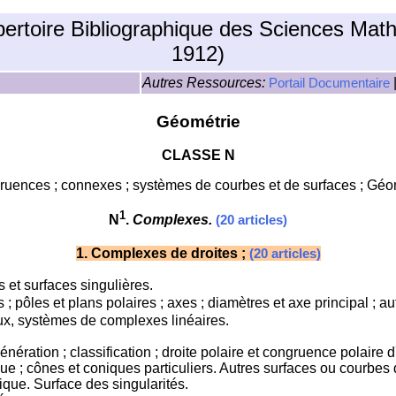
pertoire Bibliographique des Sciences Mat
1912)
Autres Ressources:
Portail Documentaire
Géométrie
CLASSE N
uences ; connexes ; systèmes de courbes et de surfaces ; Géo
1
N
.
Complexes.
(20 articles)
1
. Complexes de droites ;
(20 articles)
s et surfaces singulières.
; pôles et plans polaires ; axes ; diamètres et axe principal ; a
ux, systèmes de complexes linéaires.
ration ; classification ; droite polaire et congruence polaire d'u
ue ; cônes et coniques particuliers. Autres surfaces ou courbe
ique. Surface des singularités.