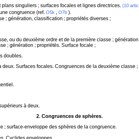
 plans singuliers ; surfaces focales et lignes directrices.
(10 artic
'une congruence (ref.
,
).
O5k
O7b
 ; génération, classification ; propriétés diverses ;
se, ou du deuxième ordre et de la première classe ; génération ;
 ; génération ; propriétés. Surface focale ;
s doubles.
à deux. Surfaces focales. Congruences de la deuxième classe ;
entiel.
supérieurs à deux.
2
. Congruences de sphères.
nce ; surface-enveloppe des sphères de la congruence.
és. Cyclides enveloppes.