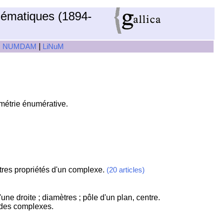
hématiques (1894-
|
|
NUMDAM
LiNuM
métrie énumérative.
utres propriétés d'un complexe.
(20 articles)
ne droite ; diamètres ; pôle d'un plan, centre.
s des complexes.