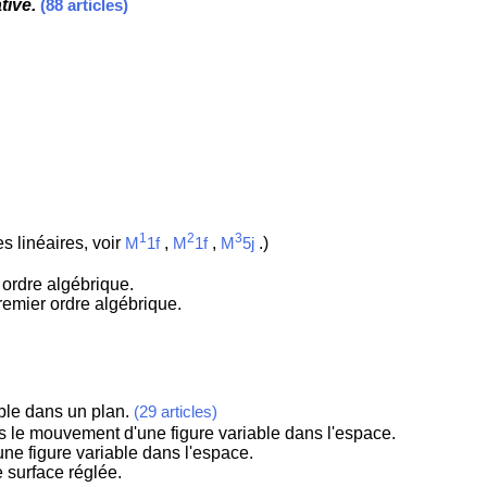
tive.
(88 articles)
1
2
3
s linéaires, voir
,
,
.)
M
1f
M
1f
M
5j
 ordre algébrique.
remier ordre algébrique.
able dans un plan.
(29 articles)
ns le mouvement d'une figure variable dans l'espace.
une figure variable dans l'espace.
 surface réglée.