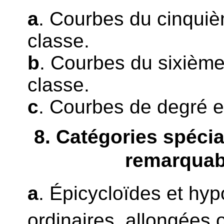
a
. Courbes du cinqui
classe.
b
. Courbes du sixième
classe.
c
. Courbes de degré et
8
. Catégories spéci
remarquab
a
. Épicycloïdes et hy
ordinaires, allongées 