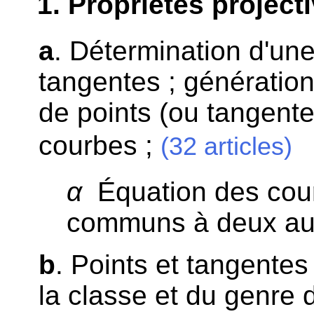
1
. Propriétés project
a
. Détermination d'un
tangentes ; génératio
de points (ou tangen
courbes ;
(32 articles)
α
Équation des cour
communs à deux au
b
. Points et tangentes
la classe et du genre 