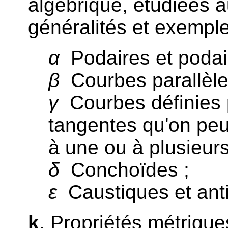
algébrique, étudiées a
généralités et exemple
α
Podaires et podair
β
Courbes parallèle
γ
Courbes définies 
tangentes qu'on peu
à une ou à plusieur
δ
Conchoïdes ;
ε
Caustiques et anti
k
. Propriétés métriques