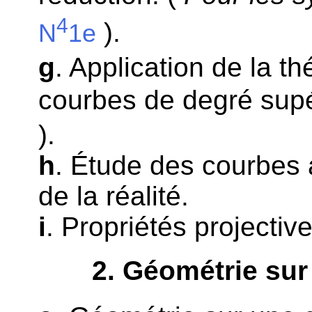
4
).
N
1e
g
. Application de la t
courbes de degré supé
).
h
. Étude des courbes 
de la réalité.
i
. Propriétés projectiv
2
. Géométrie sur