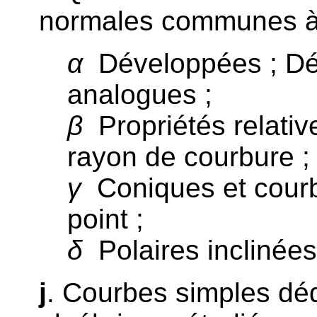
normales communes à
α
Développées ; Dé
analogues ;
β
Propriétés relativ
rayon de courbure ;
γ
Coniques et courb
point ;
δ
Polaires inclinées
j
. Courbes simples dé