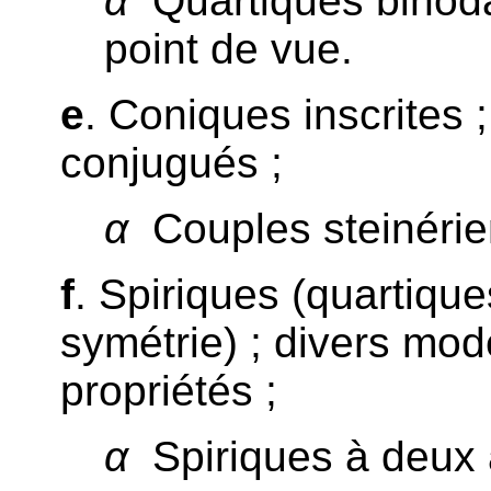
α
Quartiques binod
point de vue.
e
. Coniques inscrites 
conjugués ;
α
Couples steinérie
f
. Spiriques (quartique
symétrie) ; divers mod
propriétés ;
α
Spiriques à deux 