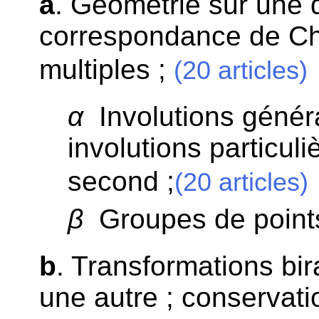
a
. Géométrie sur une d
correspondance de Ch
multiples ;
(20 articles)
α
Involutions généra
involutions particul
second ;
(20 articles)
β
Groupes de points 
b
. Transformations bir
une autre ; conservati