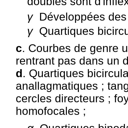
doubles sont d'inflex
γ
Développées des 
γ
Quartiques bicircul
c
. Courbes de genre un
rentrant pas dans un 
d
. Quartiques bicircu
anallagmatiques ; tang
cercles directeurs ; fo
homofocales ;