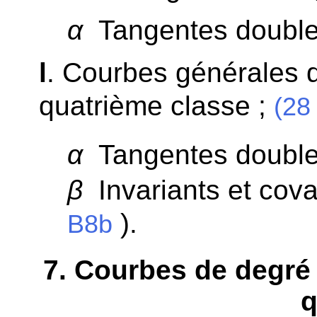
α
Tangentes double
l
. Courbes générales d
quatrième classe ;
(28 
α
Tangentes double
β
Invariants et covar
).
B8b
7
. Courbes de degré 
q