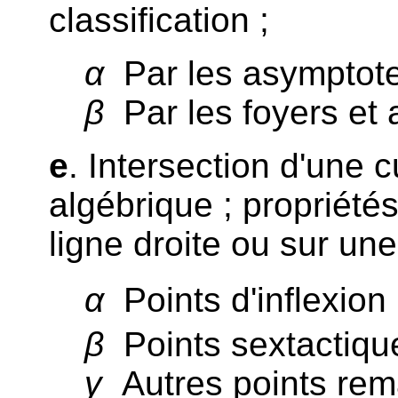
classification ;
α
Par les asymptote
β
Par les foyers et 
e
. Intersection d'une 
algébrique ; propriété
ligne droite ou sur un
α
Points d'inflexion 
β
Points sextactique
γ
Autres points rem