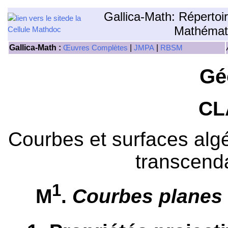
Gallica-Math: Répertoi
Mathémat
Gallica-Math :
|
|
Œuvres Complètes
JMPA
RBSM
Gé
CL
Courbes et surfaces algé
transcend
1
M
.
Courbes planes 