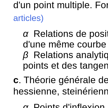
d'un point multiple. F
articles)
α
Relations de posit
d'une même courbe 
β
Relations analyti
points et des tangen
c
. Théorie générale de
hessienne, steinérien
α
Points d'inflexion.