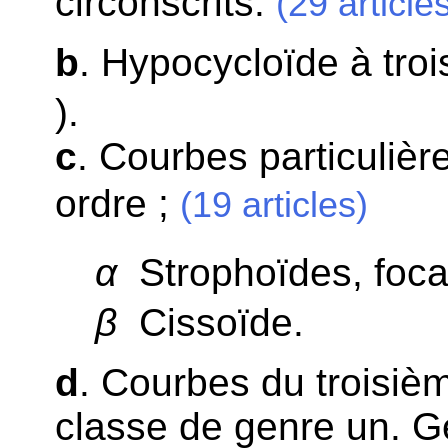
circonscrits.
(29 article
b
. Hypocycloïde à tro
).
c
. Courbes particulièr
ordre ;
(19 articles)
α
Strophoïdes, focal
β
Cissoïde.
d
. Courbes du troisièm
classe de genre un. G