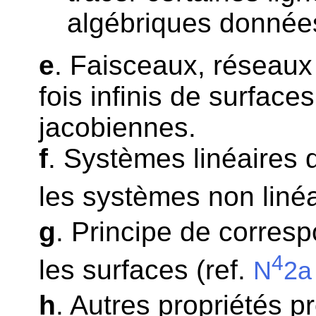
algébriques donné
e
. Faisceaux, réseaux 
fois infinis de surface
jacobiennes.
f
. Systèmes linéaires 
les systèmes non linéa
g
. Principe de corres
4
les surfaces (ref.
N
2a
h
. Autres propriétés pr