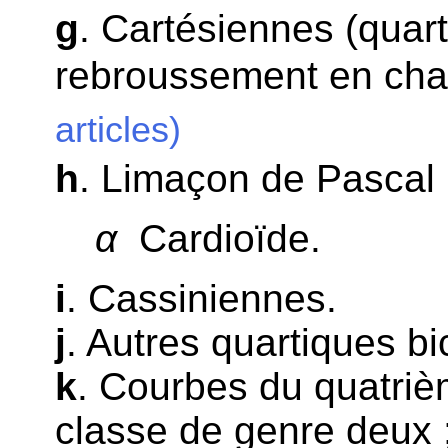
g
. Cartésiennes (quart
rebroussement en chaq
articles)
h
. Limaçon de Pascal 
α
Cardioïde.
i
. Cassiniennes.
j
. Autres quartiques bic
k
. Courbes du quatriè
classe de genre deux 