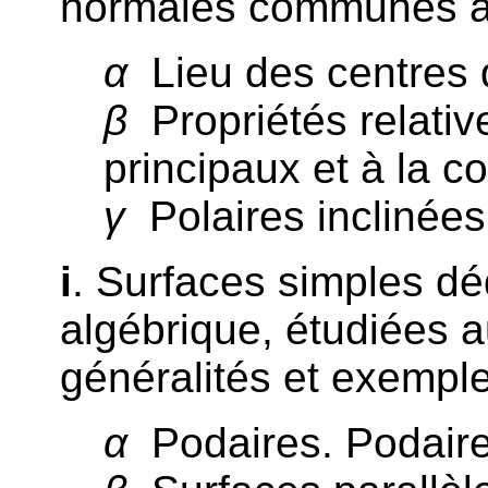
normales communes à 
α
Lieu des centres d
β
Propriétés relativ
principaux et à la c
γ
Polaires inclinées
i
. Surfaces simples dé
algébrique, étudiées a
généralités et exemple
α
Podaires. Podaire