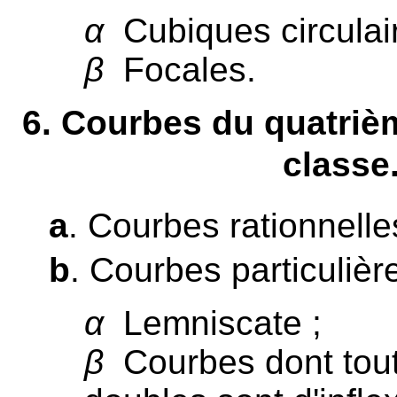
α
Cubiques circulair
β
Focales.
6
. Courbes du quatriè
classe
a
. Courbes rationnelle
b
. Courbes particulière
α
Lemniscate ;
β
Courbes dont tout