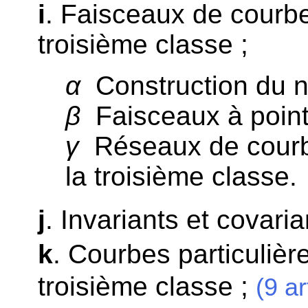
i
. Faisceaux de courbe
troisième classe ;
α
Construction du n
β
Faisceaux à point
γ
Réseaux de courbe
la troisième classe.
j
. Invariants et covaria
k
. Courbes particulièr
troisième classe ;
(9 ar