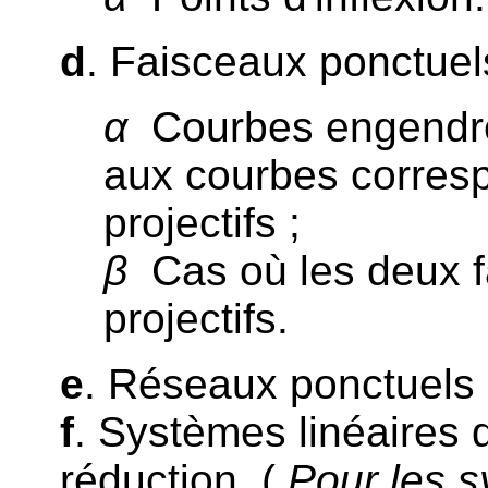
d
. Faisceaux ponctuels
α
Courbes engendré
aux courbes corres
projectifs ;
β
Cas où les deux f
projectifs.
e
. Réseaux ponctuels e
f
. Systèmes linéaires 
réduction. (
Pour les s