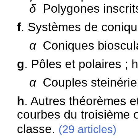
δ
Polygones inscrits 
f
. Systèmes de conique
α
Coniques bioscula
g
. Pôles et polaires ;
α
Couples steinérie
h
. Autres théorèmes e
courbes du troisième o
classe.
(29 articles)