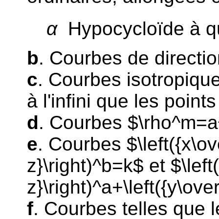
α
Hypocycloïde à q
b
. Courbes de directio
c
. Courbes isotropique
à l'infini que les point
d
. Courbes $\rho^m=a
e
. Courbes $\left({x\ove
z}\right)^b=k$ et $\left
z}\right)^a+\left({y\ove
f
. Courbes telles que 