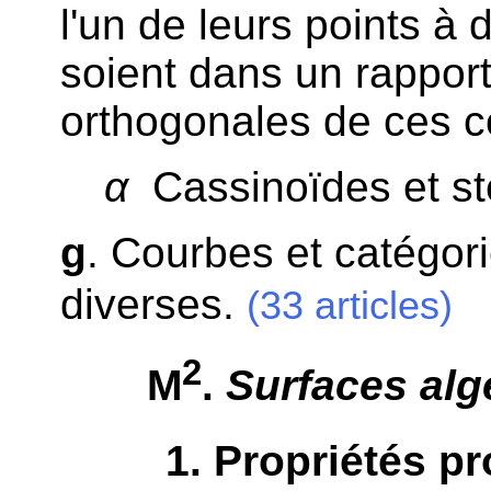
l'un de leurs points à 
soient dans un rapport
orthogonales de ces co
α
Cassinoïdes et ste
g
. Courbes et catégor
diverses.
(33 articles)
2
M
.
Surfaces alg
1
. Propriétés pr