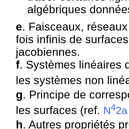
algébriques donné
e
. Faisceaux, réseaux 
fois infinis de surface
jacobiennes.
f
. Systèmes linéaires 
les systèmes non linéa
g
. Principe de corres
4
les surfaces (ref.
N
2a
h
. Autres propriétés pr