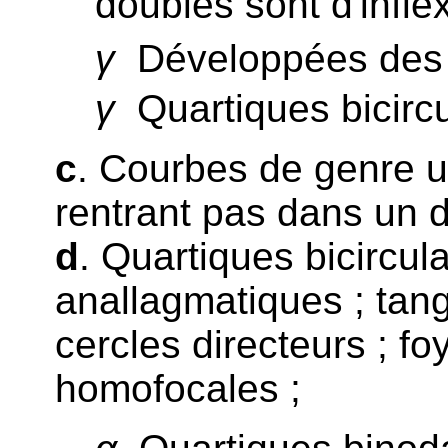
doubles sont d'inflex
γ
Développées des 
γ
Quartiques bicircul
c
. Courbes de genre un
rentrant pas dans un 
d
. Quartiques bicircu
anallagmatiques ; tang
cercles directeurs ; fo
homofocales ;