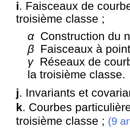
i
. Faisceaux de courbe
troisième classe ;
α
Construction du n
β
Faisceaux à point
γ
Réseaux de courbe
la troisième classe.
j
. Invariants et covaria
k
. Courbes particulièr
troisième classe ;
(9 ar