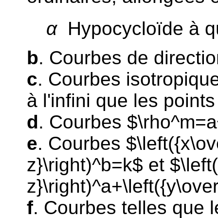
α
Hypocycloïde à q
b
. Courbes de directio
c
. Courbes isotropique
à l'infini que les point
d
. Courbes $\rho^m=a
e
. Courbes $\left({x\ove
z}\right)^b=k$ et $\left
z}\right)^a+\left({y\ove
f
. Courbes telles que 