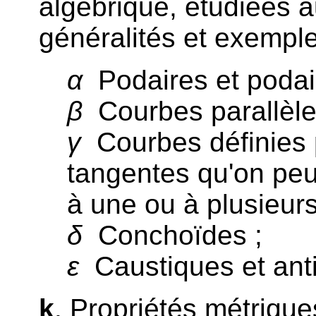
algébrique, étudiées a
généralités et exemple
α
Podaires et podair
β
Courbes parallèle
γ
Courbes définies 
tangentes qu'on peu
à une ou à plusieur
δ
Conchoïdes ;
ε
Caustiques et anti
k
. Propriétés métriques