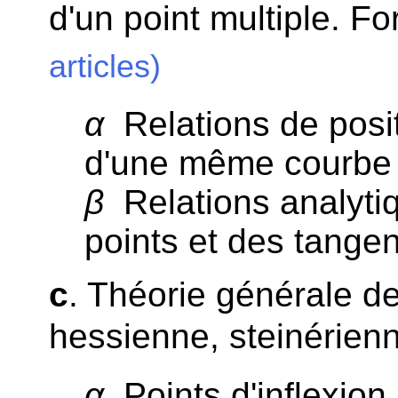
d'un point multiple. F
articles)
α
Relations de posit
d'une même courbe 
β
Relations analyti
points et des tangen
c
. Théorie générale de
hessienne, steinérien
α
Points d'inflexion.