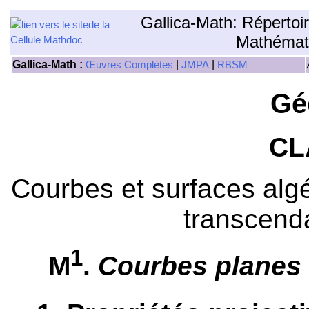
Gallica-Math: Répertoi
Mathémat
Gallica-Math :
|
|
Œuvres Complètes
JMPA
RBSM
Gé
CL
Courbes et surfaces algé
transcend
1
M
.
Courbes planes 