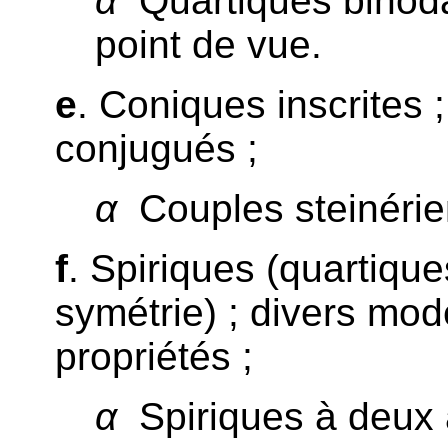
α
Quartiques binod
point de vue.
e
. Coniques inscrites 
conjugués ;
α
Couples steinérie
f
. Spiriques (quartique
symétrie) ; divers mod
propriétés ;
α
Spiriques à deux 