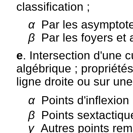
classification ;
α
Par les asymptote
β
Par les foyers et 
e
. Intersection d'une 
algébrique ; propriété
ligne droite ou sur un
α
Points d'inflexion 
β
Points sextactique
γ
Autres points rem