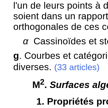
l'un de leurs points à 
soient dans un rapport
orthogonales de ces co
α
Cassinoïdes et ste
g
. Courbes et catégor
diverses.
(33 articles)
2
M
.
Surfaces alg
1
. Propriétés pr