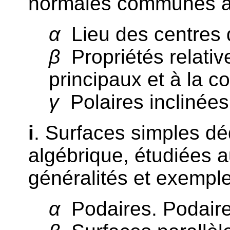
normales communes à 
α
Lieu des centres d
β
Propriétés relativ
principaux et à la c
γ
Polaires inclinées
i
. Surfaces simples dé
algébrique, étudiées a
généralités et exemple
α
Podaires. Podaire