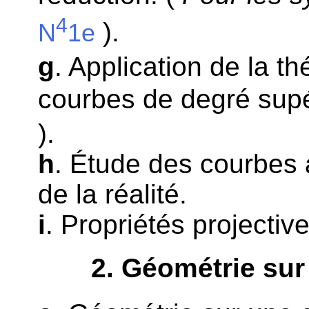
4
).
N
1e
g
. Application de la t
courbes de degré supé
).
h
. Étude des courbes 
de la réalité.
i
. Propriétés projectiv
2
. Géométrie sur