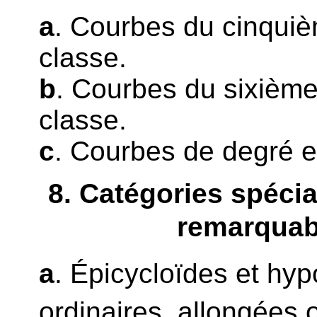
a
. Courbes du cinqui
classe.
b
. Courbes du sixième
classe.
c
. Courbes de degré et
8
. Catégories spéci
remarquab
a
. Épicycloïdes et hy
ordinaires, allongées 