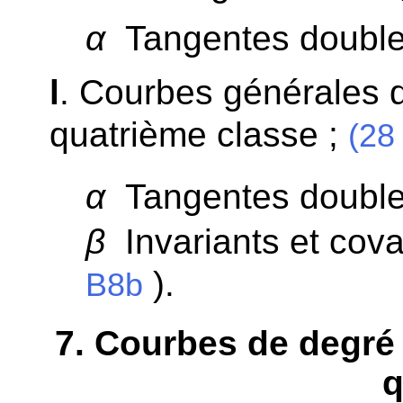
α
Tangentes double
l
. Courbes générales d
quatrième classe ;
(28 
α
Tangentes double
β
Invariants et covar
).
B8b
7
. Courbes de degré 
q