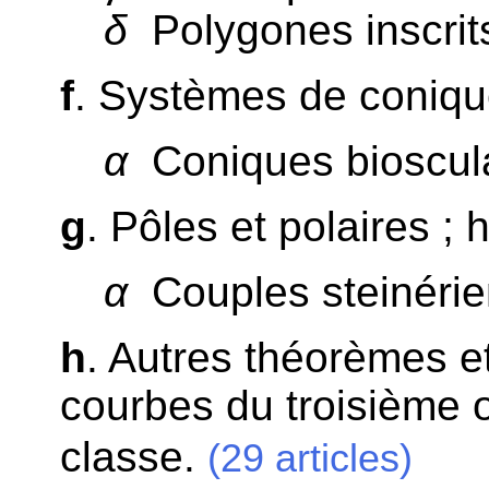
δ
Polygones inscrits 
f
. Systèmes de conique
α
Coniques bioscula
g
. Pôles et polaires ;
α
Couples steinérie
h
. Autres théorèmes e
courbes du troisième o
classe.
(29 articles)