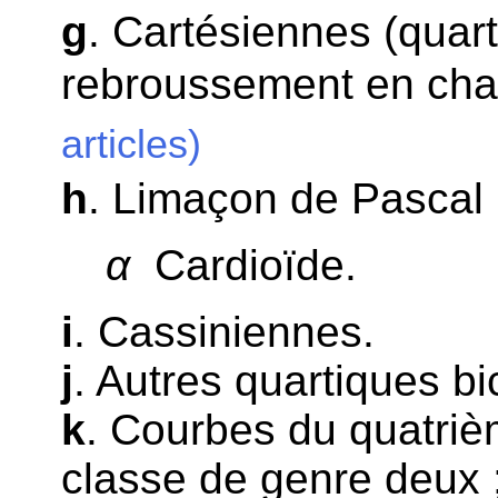
g
. Cartésiennes (quart
rebroussement en chaq
articles)
h
. Limaçon de Pascal 
α
Cardioïde.
i
. Cassiniennes.
j
. Autres quartiques bic
k
. Courbes du quatriè
classe de genre deux 