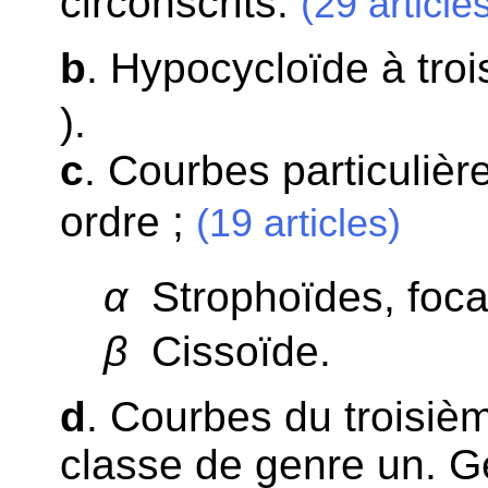
circonscrits.
(29 article
b
. Hypocycloïde à tro
).
c
. Courbes particulièr
ordre ;
(19 articles)
α
Strophoïdes, focal
β
Cissoïde.
d
. Courbes du troisièm
classe de genre un. G