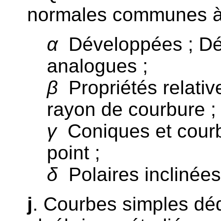
normales communes à
α
Développées ; Dé
analogues ;
β
Propriétés relativ
rayon de courbure ;
γ
Coniques et courb
point ;
δ
Polaires inclinées
j
. Courbes simples dé