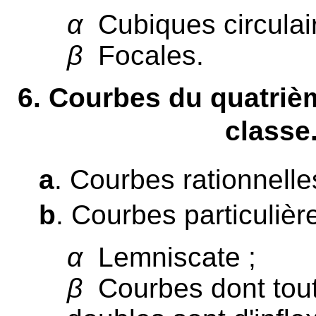
α
Cubiques circulair
β
Focales.
6
. Courbes du quatriè
classe
a
. Courbes rationnelle
b
. Courbes particulière
α
Lemniscate ;
β
Courbes dont tout