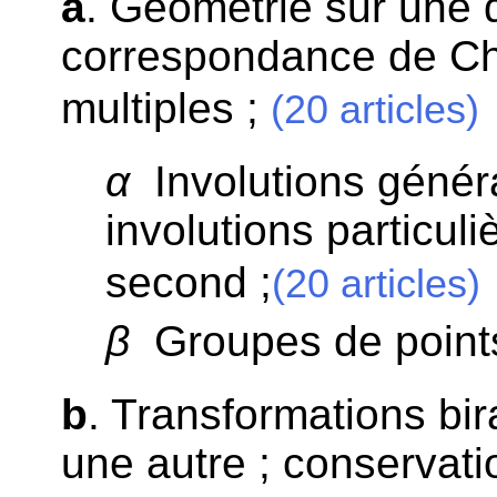
a
. Géométrie sur une d
correspondance de Ch
multiples ;
(20 articles)
α
Involutions généra
involutions particul
second ;
(20 articles)
β
Groupes de points 
b
. Transformations bir
une autre ; conservati