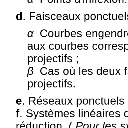
d
. Faisceaux ponctuels
α
Courbes engendré
aux courbes corres
projectifs ;
β
Cas où les deux f
projectifs.
e
. Réseaux ponctuels e
f
. Systèmes linéaires 
réduction. (
Pour les s