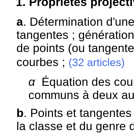
1
. Propriétés project
a
. Détermination d'un
tangentes ; génératio
de points (ou tangen
courbes ;
(32 articles)
α
Équation des cour
communs à deux au
b
. Points et tangentes
la classe et du genre 