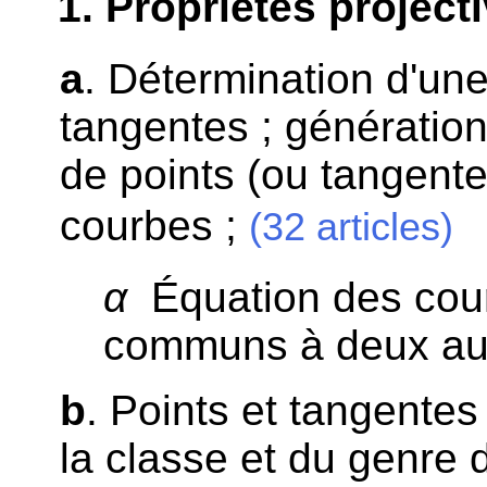
1
. Propriétés project
a
. Détermination d'un
tangentes ; génératio
de points (ou tangen
courbes ;
(32 articles)
α
Équation des cour
communs à deux au
b
. Points et tangentes
la classe et du genre 