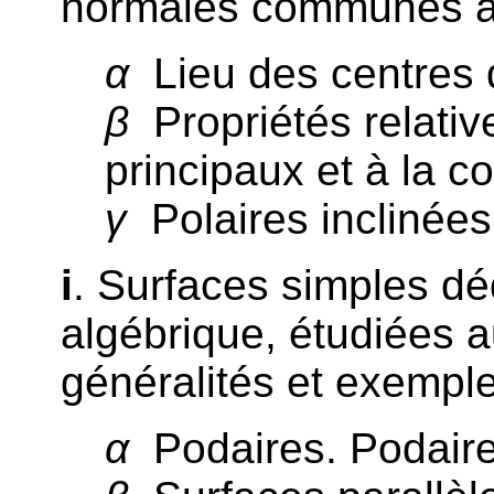
normales communes à 
α
Lieu des centres d
β
Propriétés relativ
principaux et à la c
γ
Polaires inclinées
i
. Surfaces simples dé
algébrique, étudiées a
généralités et exemple
α
Podaires. Podaire