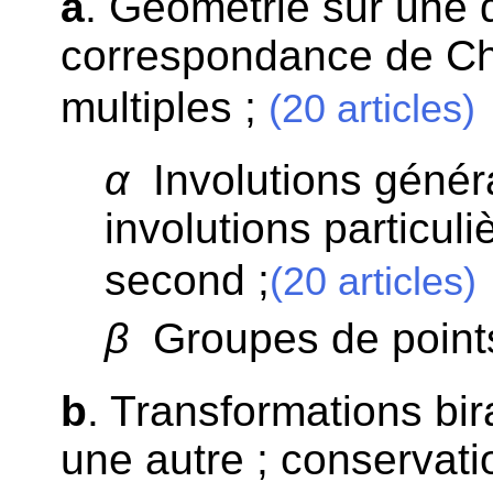
a
. Géométrie sur une d
correspondance de Ch
multiples ;
(20 articles)
α
Involutions généra
involutions particul
second ;
(20 articles)
β
Groupes de points 
b
. Transformations bir
une autre ; conservati