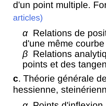
d'un point multiple. F
articles)
α
Relations de posit
d'une même courbe 
β
Relations analyti
points et des tangen
c
. Théorie générale de
hessienne, steinérien
α
Points d'inflexion.