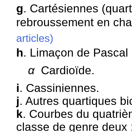
g
. Cartésiennes (quart
rebroussement en chaq
articles)
h
. Limaçon de Pascal 
α
Cardioïde.
i
. Cassiniennes.
j
. Autres quartiques bic
k
. Courbes du quatriè
classe de genre deux 