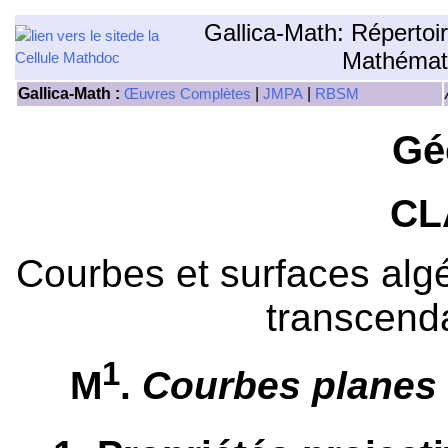
Gallica-Math: Répertoi
Mathémat
Gallica-Math :
|
|
Œuvres Complètes
JMPA
RBSM
Gé
CL
Courbes et surfaces algé
transcend
1
M
.
Courbes planes 