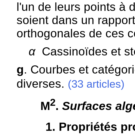
l'un de leurs points à 
soient dans un rapport
orthogonales de ces co
α
Cassinoïdes et ste
g
. Courbes et catégor
diverses.
(33 articles)
2
M
.
Surfaces alg
1
. Propriétés pr