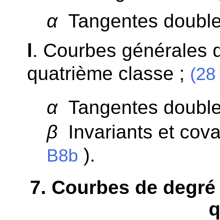
α
Tangentes double
l
. Courbes générales d
quatrième classe ;
(28 
α
Tangentes double
β
Invariants et covar
).
B8b
7
. Courbes de degré 
q