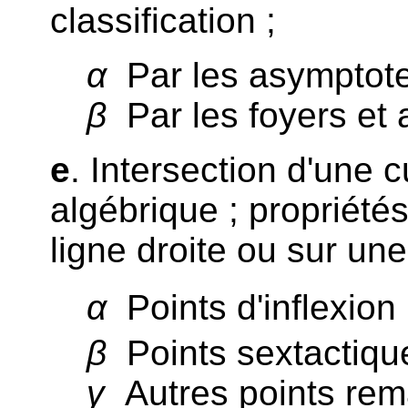
classification ;
α
Par les asymptote
β
Par les foyers et 
e
. Intersection d'une 
algébrique ; propriété
ligne droite ou sur un
α
Points d'inflexion 
β
Points sextactique
γ
Autres points rem