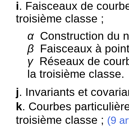
i
. Faisceaux de courbe
troisième classe ;
α
Construction du n
β
Faisceaux à point
γ
Réseaux de courbe
la troisième classe.
j
. Invariants et covaria
k
. Courbes particulièr
troisième classe ;
(9 ar