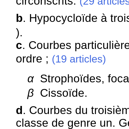
circonscrits.
(29 article
b
. Hypocycloïde à tro
).
c
. Courbes particulièr
ordre ;
(19 articles)
α
Strophoïdes, focal
β
Cissoïde.
d
. Courbes du troisièm
classe de genre un. G