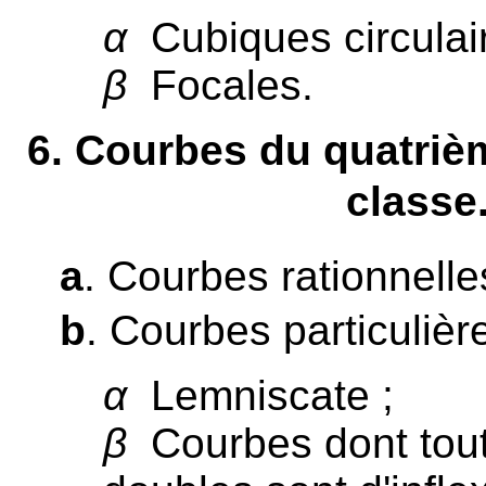
α
Cubiques circulair
β
Focales.
6
. Courbes du quatriè
classe
a
. Courbes rationnelle
b
. Courbes particulière
α
Lemniscate ;
β
Courbes dont tout