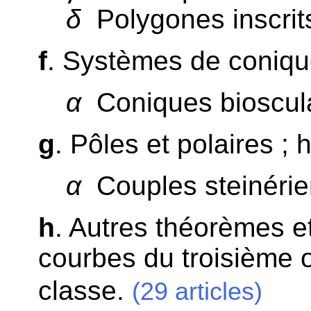
δ
Polygones inscrits 
f
. Systèmes de conique
α
Coniques bioscula
g
. Pôles et polaires ;
α
Couples steinérie
h
. Autres théorèmes e
courbes du troisième o
classe.
(29 articles)