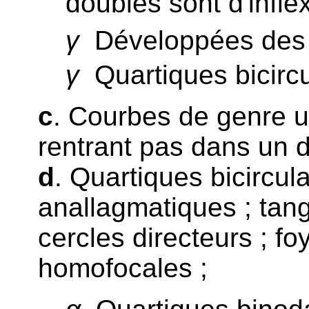
doubles sont d'inflex
γ
Développées des 
γ
Quartiques bicircul
c
. Courbes de genre un
rentrant pas dans un 
d
. Quartiques bicircu
anallagmatiques ; tang
cercles directeurs ; fo
homofocales ;