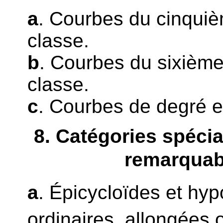
a
. Courbes du cinqui
classe.
b
. Courbes du sixième
classe.
c
. Courbes de degré et
8
. Catégories spéci
remarquab
a
. Épicycloïdes et hy
ordinaires, allongées 