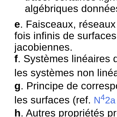
algébriques donné
e
. Faisceaux, réseaux 
fois infinis de surface
jacobiennes.
f
. Systèmes linéaires 
les systèmes non linéa
g
. Principe de corres
4
les surfaces (ref.
N
2a
h
. Autres propriétés pr