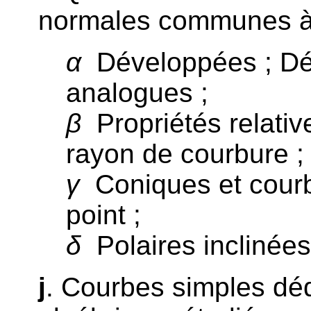
normales communes à
α
Développées ; Dé
analogues ;
β
Propriétés relativ
rayon de courbure ;
γ
Coniques et courb
point ;
δ
Polaires inclinées
j
. Courbes simples dé