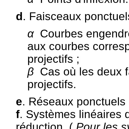
d
. Faisceaux ponctuels
α
Courbes engendré
aux courbes corres
projectifs ;
β
Cas où les deux f
projectifs.
e
. Réseaux ponctuels e
f
. Systèmes linéaires 
réduction. (
Pour les s