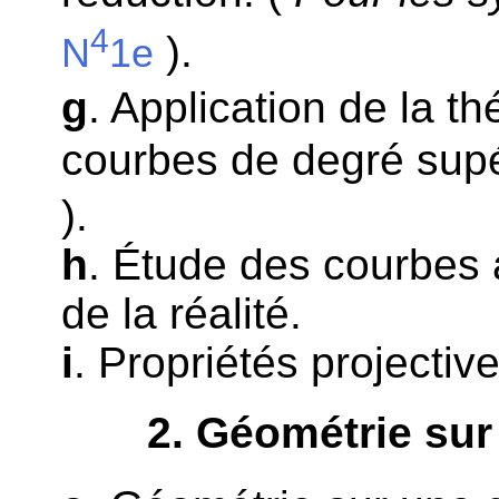
4
).
N
1e
g
. Application de la t
courbes de degré supé
).
h
. Étude des courbes 
de la réalité.
i
. Propriétés projectiv
2
. Géométrie sur