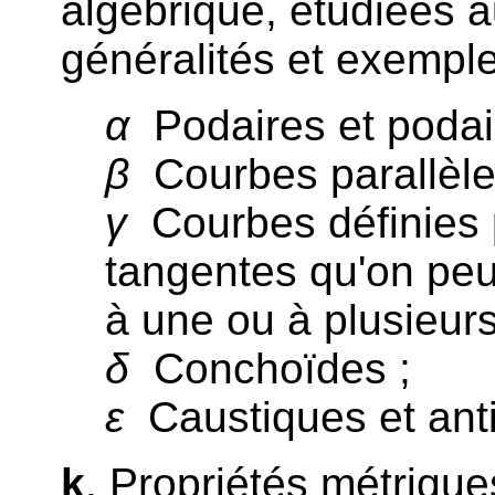
algébrique, étudiées a
généralités et exemple
α
Podaires et podair
β
Courbes parallèle
γ
Courbes définies 
tangentes qu'on peu
à une ou à plusieur
δ
Conchoïdes ;
ε
Caustiques et anti
k
. Propriétés métriques