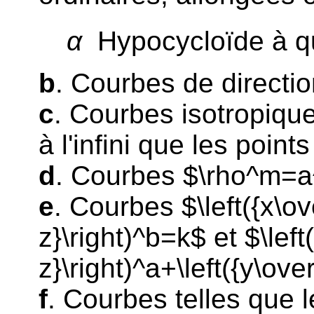
α
Hypocycloïde à q
b
. Courbes de directio
c
. Courbes isotropique
à l'infini que les point
d
. Courbes $\rho^m=a
e
. Courbes $\left({x\ove
z}\right)^b=k$ et $\left
z}\right)^a+\left({y\ove
f
. Courbes telles que 