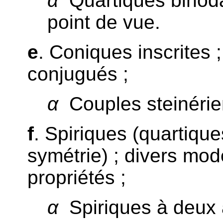
α
Quartiques binod
point de vue.
e
. Coniques inscrites 
conjugués ;
α
Couples steinérie
f
. Spiriques (quartique
symétrie) ; divers mod
propriétés ;
α
Spiriques à deux 