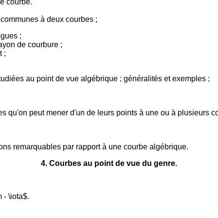
ne courbe.
es communes à deux courbes ;
gues ;
rayon de courbure ;
 ;
udiées au point de vue algébrique ; généralités et exemples ;
s qu'on peut mener d'un de leurs points à une ou à plusieurs c
ctions remarquables par rapport à une courbe algébrique.
4
. Courbes au point de vue du genre.
- \iota$.