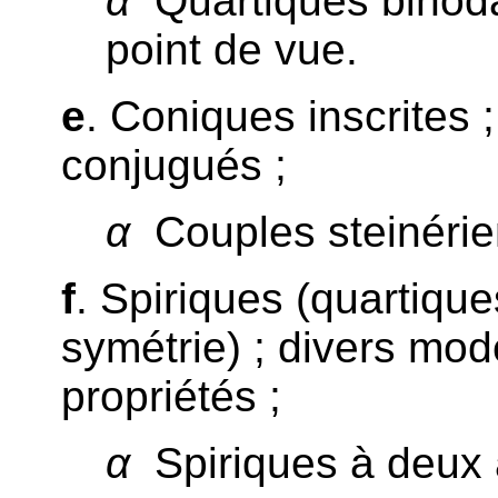
α
Quartiques binod
point de vue.
e
. Coniques inscrites 
conjugués ;
α
Couples steinérie
f
. Spiriques (quartique
symétrie) ; divers mod
propriétés ;
α
Spiriques à deux 