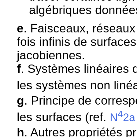
algébriques donné
e
. Faisceaux, réseaux 
fois infinis de surface
jacobiennes.
f
. Systèmes linéaires 
les systèmes non linéa
g
. Principe de corres
4
les surfaces (ref.
N
2a
h
. Autres propriétés pr