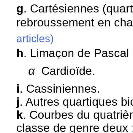
g
. Cartésiennes (quart
rebroussement en chaq
articles)
h
. Limaçon de Pascal 
α
Cardioïde.
i
. Cassiniennes.
j
. Autres quartiques bic
k
. Courbes du quatriè
classe de genre deux 