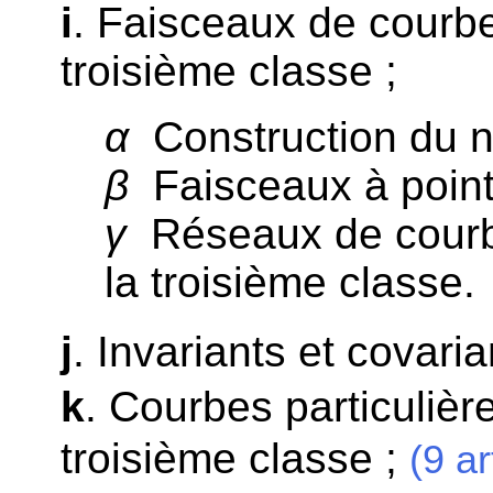
i
. Faisceaux de courbe
troisième classe ;
α
Construction du n
β
Faisceaux à point
γ
Réseaux de courbe
la troisième classe.
j
. Invariants et covaria
k
. Courbes particulièr
troisième classe ;
(9 ar