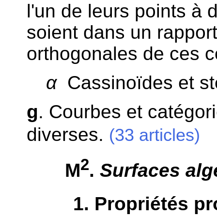
l'un de leurs points à 
soient dans un rapport
orthogonales de ces co
α
Cassinoïdes et ste
g
. Courbes et catégor
diverses.
(33 articles)
2
M
.
Surfaces alg
1
. Propriétés pr