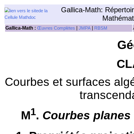
Gallica-Math: Répertoi
Mathémat
Gallica-Math :
|
|
Œuvres Complètes
JMPA
RBSM
Gé
CL
Courbes et surfaces algé
transcend
1
M
.
Courbes planes 