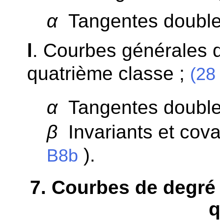
α
Tangentes double
l
. Courbes générales d
quatrième classe ;
(28 
α
Tangentes double
β
Invariants et covar
).
B8b
7
. Courbes de degré 
q