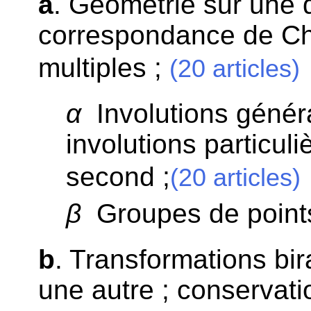
a
. Géométrie sur une d
correspondance de Ch
multiples ;
(20 articles)
α
Involutions généra
involutions particul
second ;
(20 articles)
β
Groupes de points 
b
. Transformations bir
une autre ; conservati