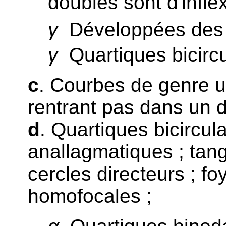
doubles sont d'inflex
γ
Développées des 
γ
Quartiques bicircul
c
. Courbes de genre un
rentrant pas dans un 
d
. Quartiques bicircu
anallagmatiques ; tang
cercles directeurs ; fo
homofocales ;