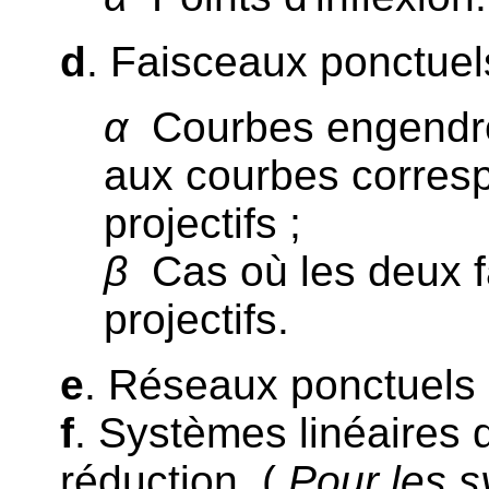
d
. Faisceaux ponctuels
α
Courbes engendré
aux courbes corres
projectifs ;
β
Cas où les deux f
projectifs.
e
. Réseaux ponctuels e
f
. Systèmes linéaires 
réduction. (
Pour les s