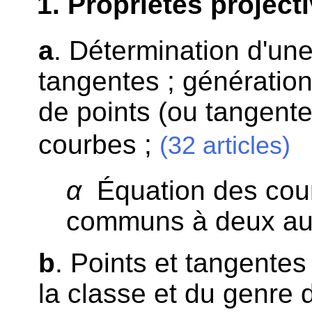
1
. Propriétés project
a
. Détermination d'un
tangentes ; génératio
de points (ou tangen
courbes ;
(32 articles)
α
Équation des cour
communs à deux au
b
. Points et tangentes
la classe et du genre 