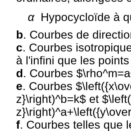
α
Hypocycloïde à q
b
. Courbes de directio
c
. Courbes isotropique
à l'infini que les point
d
. Courbes $\rho^m=a
e
. Courbes $\left({x\ove
z}\right)^b=k$ et $\left
z}\right)^a+\left({y\ove
f
. Courbes telles que 