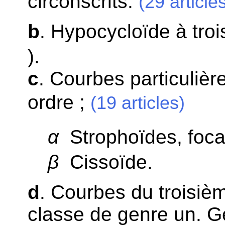
circonscrits.
(29 article
b
. Hypocycloïde à tro
).
c
. Courbes particulièr
ordre ;
(19 articles)
α
Strophoïdes, focal
β
Cissoïde.
d
. Courbes du troisièm
classe de genre un. G