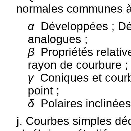
normales communes à
α
Développées ; Dé
analogues ;
β
Propriétés relativ
rayon de courbure ;
γ
Coniques et courb
point ;
δ
Polaires inclinées
j
. Courbes simples dé