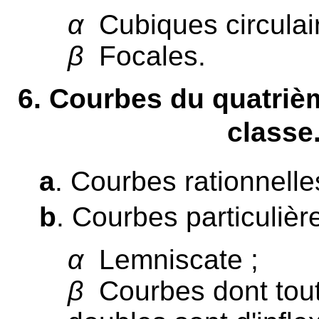
α
Cubiques circulair
β
Focales.
6
. Courbes du quatriè
classe
a
. Courbes rationnelle
b
. Courbes particulière
α
Lemniscate ;
β
Courbes dont tout