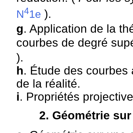
4
).
N
1e
g
. Application de la t
courbes de degré supé
).
h
. Étude des courbes 
de la réalité.
i
. Propriétés projectiv
2
. Géométrie sur