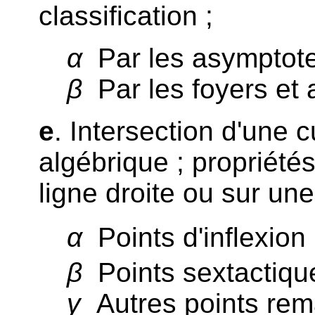
classification ;
α
Par les asymptote
β
Par les foyers et 
e
. Intersection d'une 
algébrique ; propriété
ligne droite ou sur un
α
Points d'inflexion 
β
Points sextactique
γ
Autres points rem