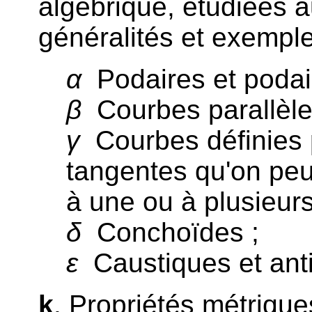
algébrique, étudiées a
généralités et exemple
α
Podaires et podair
β
Courbes parallèle
γ
Courbes définies 
tangentes qu'on peu
à une ou à plusieur
δ
Conchoïdes ;
ε
Caustiques et anti
k
. Propriétés métriques