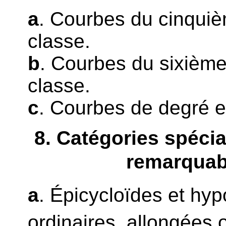
a
. Courbes du cinqui
classe.
b
. Courbes du sixième
classe.
c
. Courbes de degré et
8
. Catégories spéci
remarquab
a
. Épicycloïdes et hy
ordinaires, allongées 