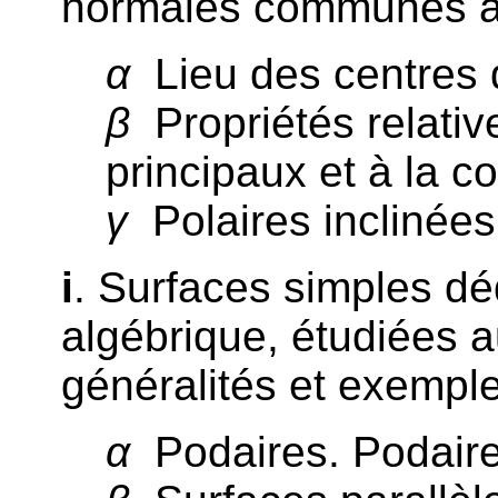
normales communes à 
α
Lieu des centres d
β
Propriétés relativ
principaux et à la c
γ
Polaires inclinées
i
. Surfaces simples dé
algébrique, étudiées a
généralités et exemple
α
Podaires. Podaire