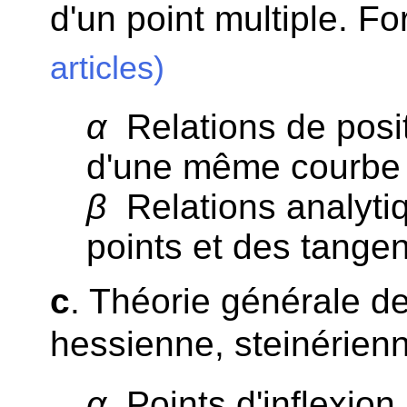
d'un point multiple. F
articles)
α
Relations de posit
d'une même courbe 
β
Relations analyti
points et des tangen
c
. Théorie générale de
hessienne, steinérien
α
Points d'inflexion.