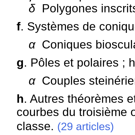
δ
Polygones inscrits 
f
. Systèmes de conique
α
Coniques bioscula
g
. Pôles et polaires ;
α
Couples steinérie
h
. Autres théorèmes e
courbes du troisième o
classe.
(29 articles)