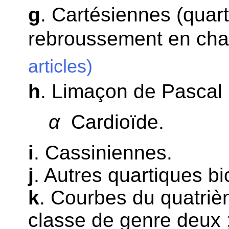
g
. Cartésiennes (quart
rebroussement en chaq
articles)
h
. Limaçon de Pascal 
α
Cardioïde.
i
. Cassiniennes.
j
. Autres quartiques bic
k
. Courbes du quatriè
classe de genre deux 