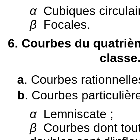
α
Cubiques circulair
β
Focales.
6
. Courbes du quatriè
classe
a
. Courbes rationnelle
b
. Courbes particulière
α
Lemniscate ;
β
Courbes dont tout