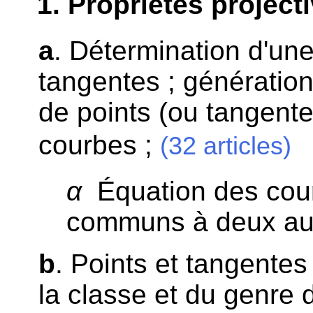
1
. Propriétés project
a
. Détermination d'un
tangentes ; génératio
de points (ou tangen
courbes ;
(32 articles)
α
Équation des cour
communs à deux au
b
. Points et tangentes
la classe et du genre 