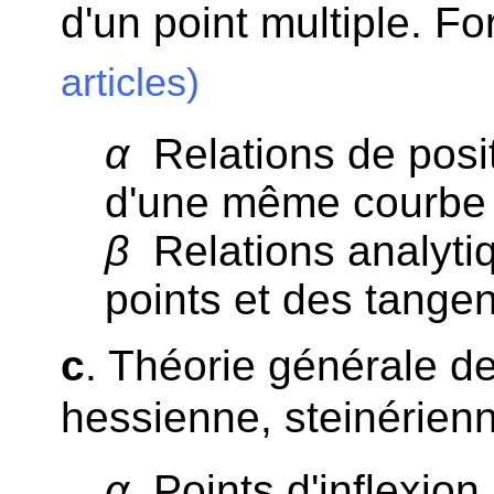
d'un point multiple. F
articles)
α
Relations de posit
d'une même courbe 
β
Relations analyti
points et des tangen
c
. Théorie générale de
hessienne, steinérien
α
Points d'inflexion.