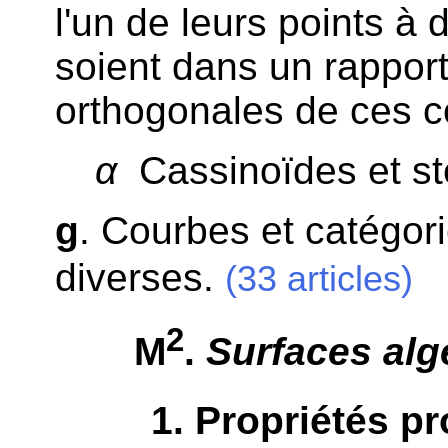
l'un de leurs points à 
soient dans un rapport
orthogonales de ces co
α
Cassinoïdes et ste
g
. Courbes et catégor
diverses.
(33 articles)
2
M
.
Surfaces alg
1
. Propriétés pr