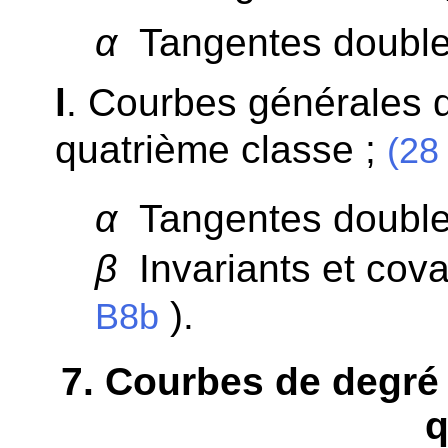
α
Tangentes double
l
. Courbes générales d
quatrième classe ;
(28 
α
Tangentes double
β
Invariants et covar
).
B8b
7
. Courbes de degré 
q