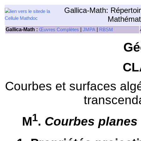
Gallica-Math: Répertoi
Mathémat
Gallica-Math :
|
|
Œuvres Complètes
JMPA
RBSM
Gé
CL
Courbes et surfaces algé
transcend
1
M
.
Courbes planes 