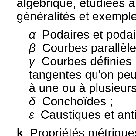
algébrique, étudiées a
généralités et exemple
α
Podaires et podair
β
Courbes parallèle
γ
Courbes définies 
tangentes qu'on peu
à une ou à plusieur
δ
Conchoïdes ;
ε
Caustiques et anti
k
. Propriétés métriques