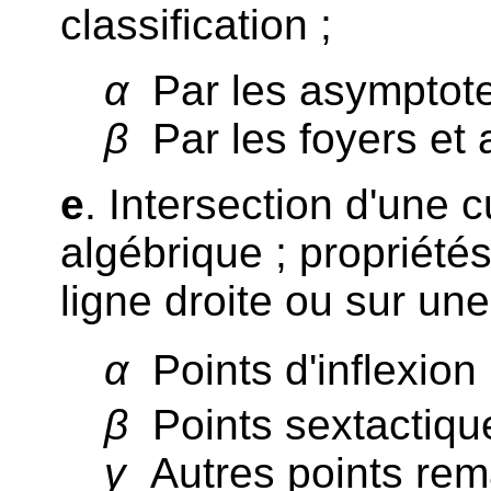
classification ;
α
Par les asymptote
β
Par les foyers et 
e
. Intersection d'une 
algébrique ; propriété
ligne droite ou sur un
α
Points d'inflexion 
β
Points sextactique
γ
Autres points rem