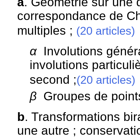
a
. Géométrie sur une d
correspondance de Ch
multiples ;
(20 articles)
α
Involutions généra
involutions particul
second ;
(20 articles)
β
Groupes de points 
b
. Transformations bir
une autre ; conservati