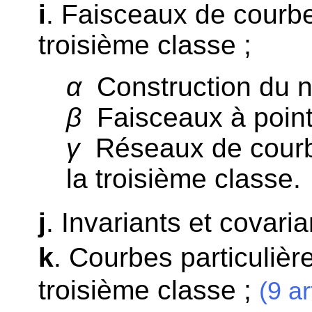
i
. Faisceaux de courbe
troisième classe ;
α
Construction du n
β
Faisceaux à point
γ
Réseaux de courbe
la troisième classe.
j
. Invariants et covaria
k
. Courbes particulièr
troisième classe ;
(9 ar