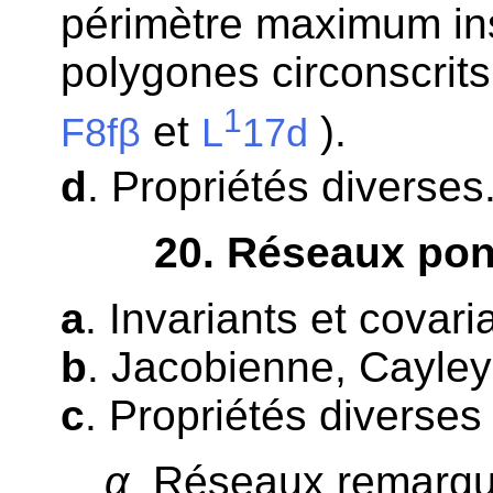
périmètre maximum ins
polygones circonscrits
1
et
).
F8fβ
L
17d
d
. Propriétés diverses
20
. Réseaux ponc
a
. Invariants et covari
b
. Jacobienne, Cayle
c
. Propriétés diverses 
α
Réseaux remarqu