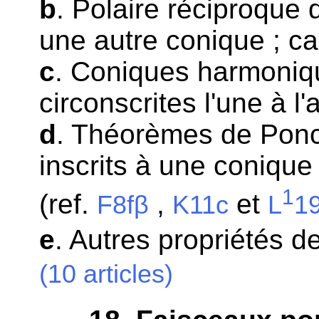
b
. Polaire réciproque 
une autre conique ; cas
c
. Coniques harmoniq
circonscrites l'une à l'
d
. Théorèmes de Ponc
inscrits à une conique 
1
(ref.
,
et
F8fβ
K11c
L
1
e
. Autres propriétés d
(10 articles)