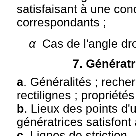
satisfaisant à une co
correspondants ;
α
Cas de l'angle dro
7
. Génératr
a
. Généralités ; reche
rectilignes ; propriété
b
. Lieux des points d'
génératrices satisfont
c
. Lignes de striction.