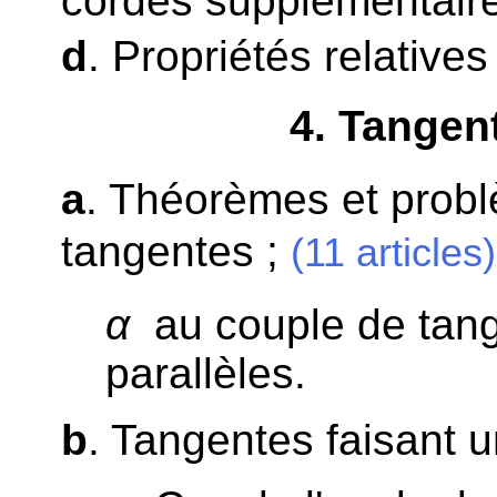
cordes supplémentair
d
. Propriétés relative
4
. Tangen
a
. Théorèmes et probl
tangentes ;
(11 articles)
α
au couple de tang
parallèles.
b
. Tangentes faisant 