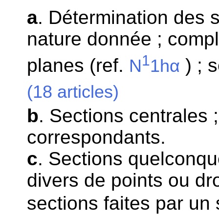
a
. Détermination des 
nature donnée ; compl
1
planes (ref.
) ; 
N
1hα
(18 articles)
b
. Sections centrales ;
correspondants.
c
. Sections quelconque
divers de points ou d
sections faites par u