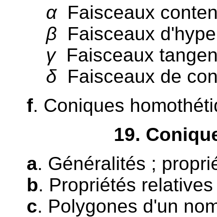
α
Faisceaux contena
β
Faisceaux d'hyper
γ
Faisceaux tangent
δ
Faisceaux de coni
f
. Coniques homothéti
19
. Coniqu
a
. Généralités ; propr
b
. Propriétés relative
c
. Polygones d'un nom