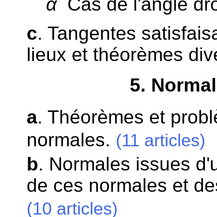
α
Cas de l'angle droi
c
. Tangentes satisfais
lieux et théorèmes div
5
. Norma
a
. Théorèmes et probl
normales.
(11 articles)
b
. Normales issues d'u
de ces normales et de
(10 articles)