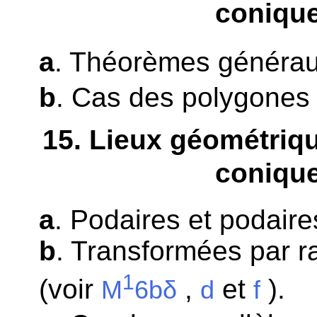
coniqu
a
. Théorèmes généra
b
. Cas des polygones 
15
. Lieux géométriq
coniqu
a
. Podaires et podaire
b
. Transformées par r
1
(voir
,
et
).
M
6bδ
d
f