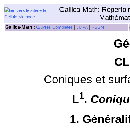
Gallica-Math: Répertoi
Mathémat
Gallica-Math :
|
|
Œuvres Complètes
JMPA
RBSM
Gé
CL
Coniques et sur
1
L
.
Coniqu
1
. Générali