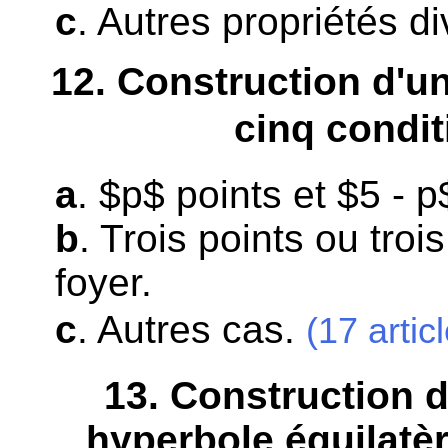
c
. Autres propriétés d
12
. Construction d'u
cinq condi
a
. $p$ points et $5 - 
b
. Trois points ou troi
foyer.
c
. Autres cas.
(17 artic
13
. Construction 
hyperbole équilatè