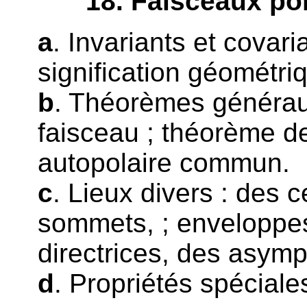
18
. Faisceaux pon
a
. Invariants et covari
signification géométri
b
. Théorèmes généraux
faisceau ; théorème de
autopolaire commun.
c
. Lieux divers : des 
sommets, ; enveloppes
directrices, des asymp
d
. Propriétés spéciale