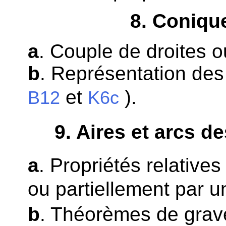
8
. Coniqu
a
. Couple de droites o
b
. Représentation des
et
).
B12
K6c
9
. Aires et arcs d
a
. Propriétés relatives
ou partiellement par 
b
. Théorèmes de grav