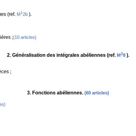
1
es (ref.
).
M
2b
ières ;
(10 articles)
2
2
. Généralisation des intégrales abéliennes (ref.
).
M
8
èces ;
3
. Fonctions abéliennes.
(60 articles)
les)