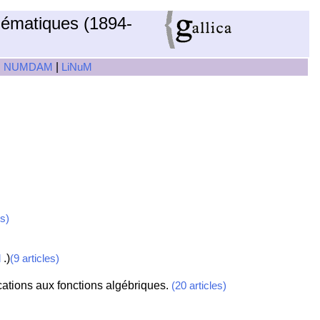
hématiques (1894-
|
|
NUMDAM
LiNuM
es)
.)
d
(9 articles)
cations aux fonctions algébriques.
(20 articles)