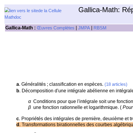
Gallica-Math: Ré
Gallica-Math :
|
|
Œuvres Complètes
JMPA
RBSM
a
. Généralités ; classification en espèces.
(18 articles)
b
. Décomposition d'une intégrale abélienne en intégra
α
Conditions pour que l'intégrale soit une fonction 
β
une fonction rationnelle et logarithmique. (
Pour 
c
. Propriétés des intégrales de première, deuxième et 
d
. Transformations birationnelles des courbes algébriqu