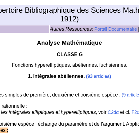
pertoire Bibliographique des Sciences Mat
1912)
Autres Ressources:
Portail Documentaire
Analyse Mathématique
CLASSE G
Fonctions hyperelliptiques, abéliennes, fuchsiennes.
1
. Intégrales abéliennes.
(93 articles)
les simples de première, deuxième et troisième espèce ;
(9 articl
rationnelle ;
les intégrales elliptiques et hyperelliptiques
, voir
et cf.
C2dα
F2
troisième espèce ; échange du paramètre et de l'argument. Appli
es ;