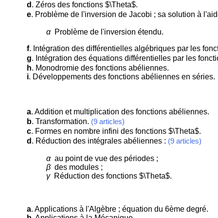
d
. Zéros des fonctions $\Theta$.
e
. Problème de l'inversion de Jacobi ; sa solution à l'a
α
Problème de l'inversion étendu.
f
. Intégration des différentielles algébriques par les fon
g
. Intégration des équations différentielles par les fonc
h
. Monodromie des fonctions abéliennes.
i
. Développements des fonctions abéliennes en séries.
a
. Addition et multiplication des fonctions abéliennes.
b
. Transformation.
(9 articles)
c
. Formes en nombre infini des fonctions $\Theta$.
d
. Réduction des intégrales abéliennes :
(9 articles)
α
au point de vue des périodes ;
β
des modules ;
γ
Réduction des fonctions $\Theta$.
a
. Applications à l'Algèbre ; équation du 6ème degré.
b
. Applications à la Mécanique.