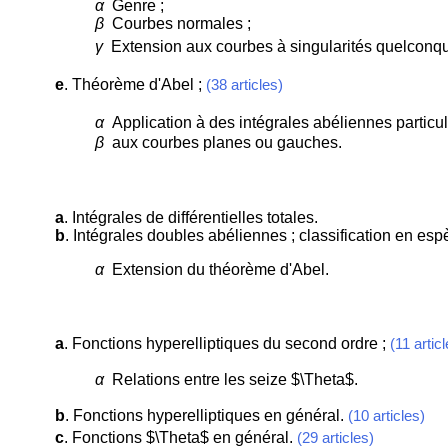
α
Genre ;
β
Courbes normales ;
γ
Extension aux courbes à singularités quelconqu
e
. Théorème d'Abel ;
(38 articles)
α
Application à des intégrales abéliennes particul
β
aux courbes planes ou gauches.
a
. Intégrales de différentielles totales.
b
. Intégrales doubles abéliennes ; classification en esp
α
Extension du théorème d'Abel.
a
. Fonctions hyperelliptiques du second ordre ;
(11 artic
α
Relations entre les seize $\Theta$.
b
. Fonctions hyperelliptiques en général.
(10 articles)
c
. Fonctions $\Theta$ en général.
(29 articles)