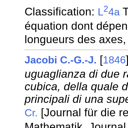
2
Classification:
T
L
4a
équation dont dépen
longueurs des axes,
[
Jacobi C.-G.-J.
1846
uguaglianza di due r
cubica, della quale 
principali di una sup
[Journal für die 
Cr.
Mathematik. Journal 