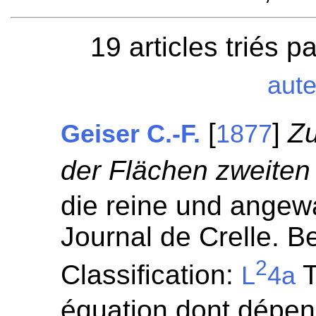
19 articles triés p
aut
[
]
Z
Geiser C.-F.
1877
der Flächen zweiten
die reine und angew
Journal de Crelle. Be
2
Classification:
T
L
4a
équation dont dépen