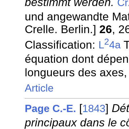
bestimmt werden.
Cr
und angewandte Mat
Crelle. Berlin.]
26
, 2
2
Classification:
T
L
4a
équation dont dépen
longueurs des axes,
Article
[
]
Dét
Page C.-E.
1843
principaux dans le 