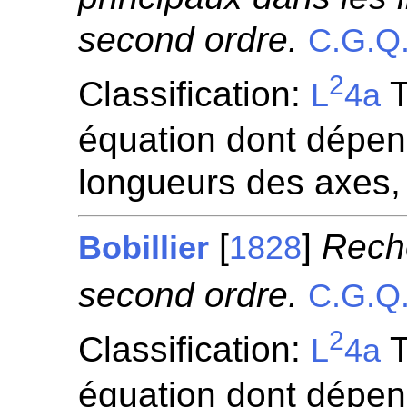
second ordre.
C.G.Q
2
Classification:
T
L
4a
équation dont dépen
longueurs des axes,
[
]
Reche
Bobillier
1828
second ordre.
C.G.Q
2
Classification:
T
L
4a
équation dont dépen