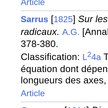
Article
[
]
Sur les
Sarrus
1825
radicaux.
[Anna
A.G.
378-380.
2
Classification:
T
L
4a
équation dont dépen
longueurs des axes,
Article