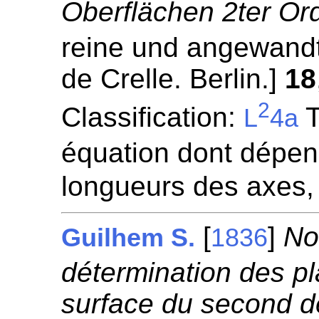
Oberflächen 2ter Or
reine und angewandt
de Crelle. Berlin.]
18
2
Classification:
T
L
4a
équation dont dépen
longueurs des axes,
[
]
Not
Guilhem S.
1836
détermination des pl
surface du second de