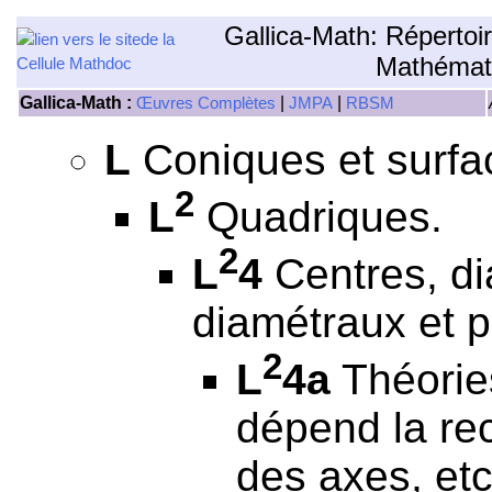
Gallica-Math: Répertoi
Mathémat
Gallica-Math :
|
|
Œuvres Complètes
JMPA
RBSM
L
Coniques et surfa
2
L
Quadriques.
2
L
4
Centres, di
diamétraux et 
2
L
4a
Théories
dépend la re
des axes, etc