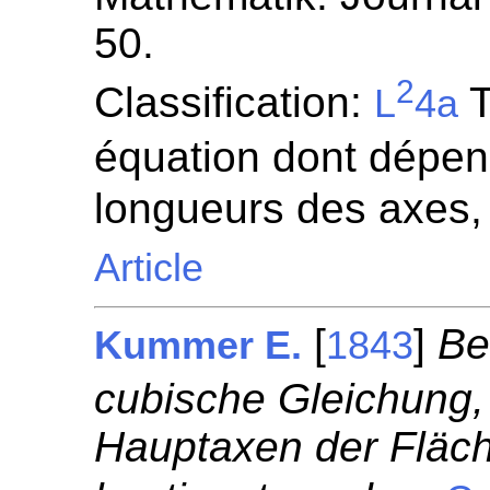
50.
2
Classification:
T
L
4a
équation dont dépen
longueurs des axes,
Article
[
]
Be
Kummer E.
1843
cubische Gleichung,
Hauptaxen der Fläc