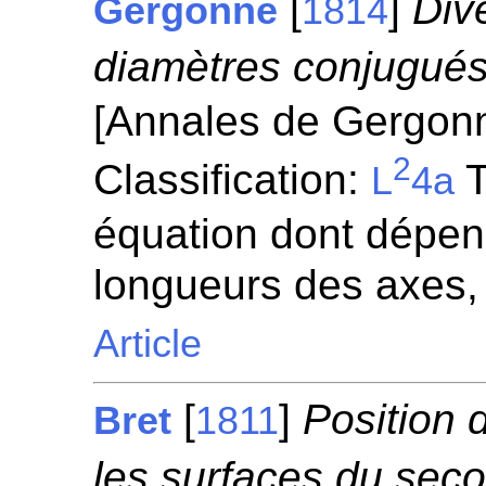
[
]
Div
Gergonne
1814
diamètres conjugués 
[Annales de Gergon
2
Classification:
T
L
4a
équation dont dépen
longueurs des axes,
Article
[
]
Position 
Bret
1811
les surfaces du seco