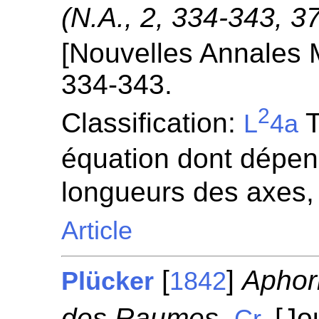
(N.A., 2, 334-343, 3
[Nouvelles Annales 
334-343.
2
Classification:
T
L
4a
équation dont dépen
longueurs des axes,
Article
[
]
Aphor
Plücker
1842
des Raumes.
[Jou