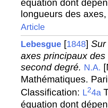
équation dont dépen
longueurs des axes,
Article
[
]
Sur 
Lebesgue
1848
axes principaux des 
second degré.
[
N.A.
Mathématiques. Pari
2
Classification:
T
L
4a
équation dont dépen