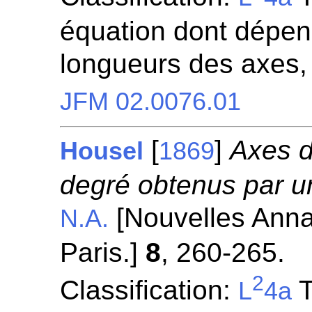
équation dont dépen
longueurs des axes,
JFM 02.0076.01
[
]
Axes d
Housel
1869
degré obtenus par u
[Nouvelles Anna
N.A.
Paris.]
8
, 260-265.
2
Classification:
T
L
4a