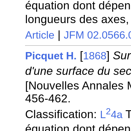
équation dont dépen
longueurs des axes,
|
Article
JFM 02.0566.
[
]
Sur
Picquet H.
1868
d'une surface du se
[Nouvelles Annales 
456-462.
2
Classification:
T
L
4a
équation dont dépen