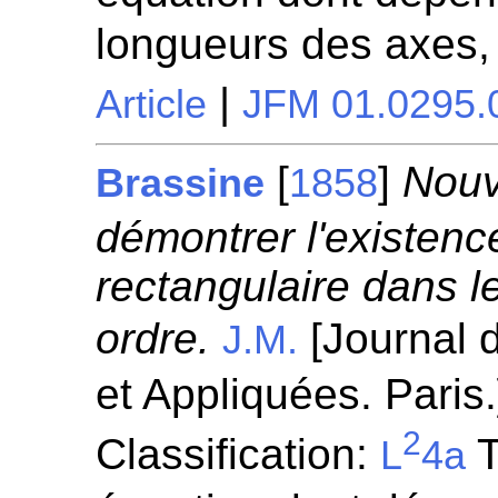
longueurs des axes,
|
Article
JFM 01.0295.
[
]
Nouv
Brassine
1858
démontrer l'existen
rectangulaire dans 
ordre.
[Journal 
J.M.
et Appliquées. Paris
2
Classification:
T
L
4a