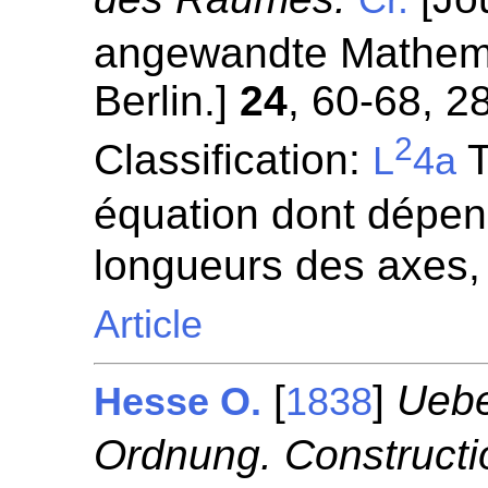
Cr.
angewandte Mathemat
Berlin.]
24
, 60-68, 2
2
Classification:
T
L
4a
équation dont dépen
longueurs des axes,
Article
[
]
Uebe
Hesse O.
1838
Ordnung. Constructi