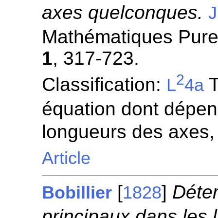
axes quelconques.
J
Mathématiques Pures
1
, 317-723.
2
Classification:
T
L
4a
équation dont dépen
longueurs des axes,
Article
[
]
Déte
Bobillier
1828
principaux dans les 