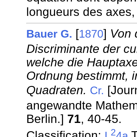
longueurs des axes,
[
]
Von 
Bauer G.
1870
Discriminante der c
welche die Hauptaxe
Ordnung bestimmt, 
Quadraten.
[Journ
Cr.
angewandte Mathemat
Berlin.]
71
, 40-45.
2
Classification:
T
L
4a