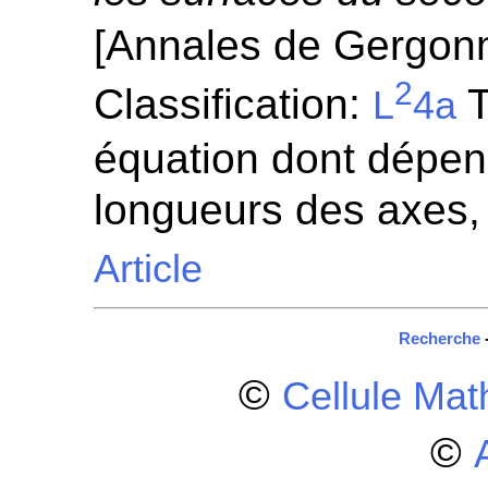
[Annales de Gergon
2
Classification:
T
L
4a
équation dont dépen
longueurs des axes,
Article
Recherche
©
Cellule Ma
©