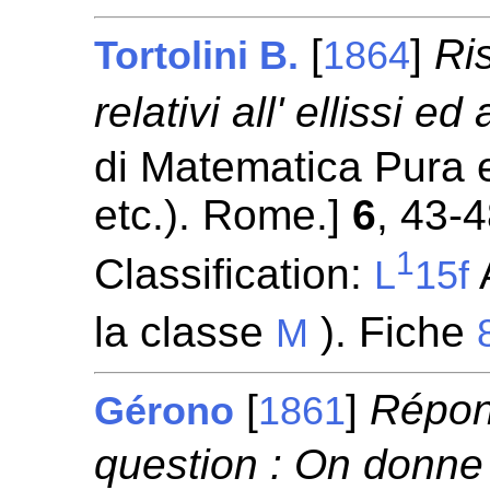
[
]
Ri
Tortolini B.
1864
relativi all' ellissi ed 
di Matematica Pura ed
etc.). Rome.]
6
, 43-4
1
Classification:
A
L
15f
la classe
). Fiche
M
[
]
Répons
Gérono
1861
question : On donne 