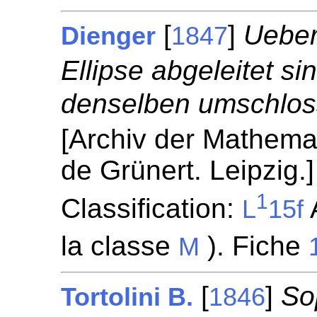
[
]
Ueber
Dienger
1847
Ellipse abgeleitet s
denselben umschlos
[Archiv der Mathema
de Grünert. Leipzig.
1
Classification:
A
L
15f
la classe
). Fiche
M
[
]
So
Tortolini B.
1846