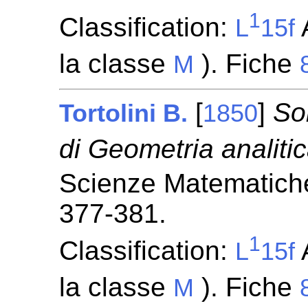
1
Classification:
A
L
15f
la classe
). Fiche
M
[
]
So
Tortolini B.
1850
di Geometria analitic
Scienze Matematiche
377-381.
1
Classification:
A
L
15f
la classe
). Fiche
M