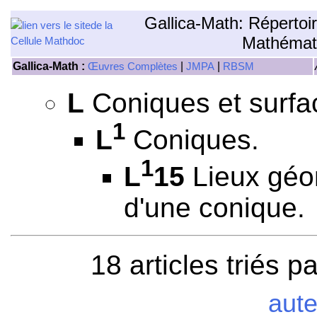
Gallica-Math: Répertoi
Mathémat
Gallica-Math :
|
|
Œuvres Complètes
JMPA
RBSM
L
Coniques et surfa
1
L
Coniques.
1
L
15
Lieux géo
d'une conique.
18 articles triés p
aut