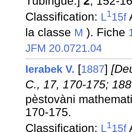
Tubingue.]
2
, 152-16
1
Classification:
A
L
15f
la classe
). Fiche
M
JFM 20.0721.04
[
]
[De
Ierabek V.
1887
C., 17, 170-175; 18
pèstovàni mathemati
170-175.
1
Classification:
A
L
15f