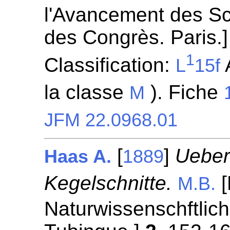
l'Avancement des S
des Congrès. Paris.
1
Classification:
A
L
15f
la classe
). Fiche
M
JFM 22.0968.01
[
]
Ueber 
Haas A.
1889
Kegelschnitte.
[
M.B.
Naturwissenschftlich