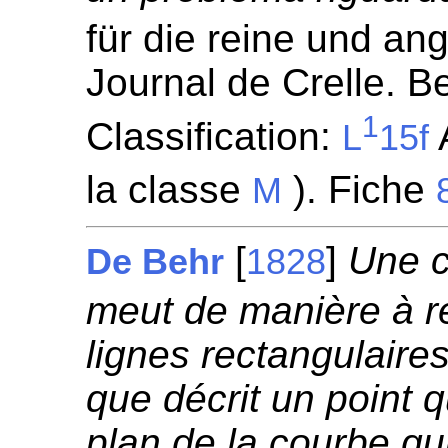
für die reine und a
Journal de Crelle. Be
1
Classification:
A
L
15f
la classe
). Fiche
M
[
]
Une c
De Behr
1828
meut de manière à r
lignes rectangulaire
que décrit un point 
plan de la courbe qu