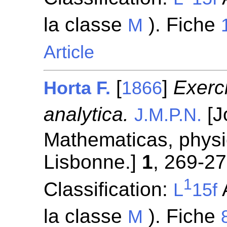
la classe
). Fiche
M
Article
[
]
Exerc
Horta F.
1866
analytica.
[J
J.M.P.N.
Mathematicas, physi
Lisbonne.]
1
, 269-27
1
Classification:
A
L
15f
la classe
). Fiche
M