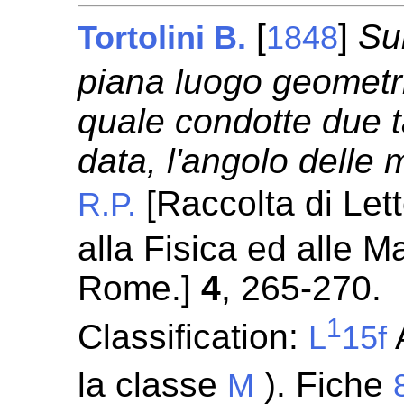
[
]
Su
Tortolini B.
1848
piana luogo geometri
quale condotte due t
data, l'angolo delle
[Raccolta di Lette
R.P.
alla Fisica ed alle 
Rome.]
4
, 265-270.
1
Classification:
A
L
15f
la classe
). Fiche
M