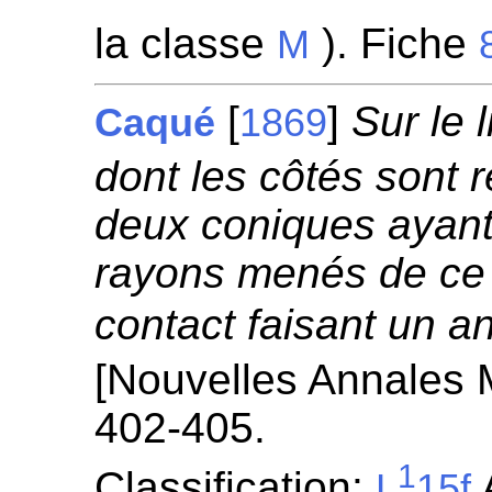
la classe
). Fiche
M
[
]
Sur le 
Caqué
1869
dont les côtés sont 
deux coniques ayant
rayons menés de ce 
contact faisant un a
[Nouvelles Annales 
402-405.
1
Classification:
A
L
15f