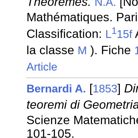
Théorèmes.
[No
N.A.
Mathématiques. Pari
1
Classification:
A
L
15f
la classe
). Fiche
M
Article
[
]
Di
Bernardi A.
1853
teoremi di Geometria
Scienze Matematiche
101-105.