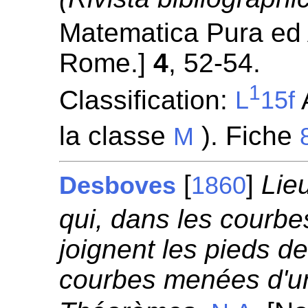
Matematica Pura ed Ap
Rome.]
4
, 52-54.
1
Classification:
A
L
15f
la classe
). Fiche
M
[
]
Lie
Desboves
1860
qui, dans les courb
joignent les pieds d
courbes menées d'un