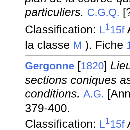
particuliers.
[
C.G.Q.
1
Classification:
A
L
15f
la classe
). Fiche
M
[
]
Lie
Gergonne
1820
sections coniques as
conditions.
[Ann
A.G.
379-400.
1
Classification:
A
L
15f