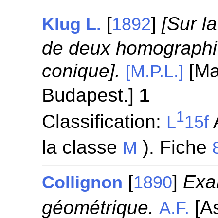
[
]
[Sur l
Klug L.
1892
de deux homographie
conique].
[Ma
[M.P.L.]
Budapest.]
1
1
Classification:
A
L
15f
la classe
). Fiche
M
[
]
Exa
Collignon
1890
géométrique.
[As
A.F.