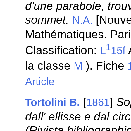
d'une parabole, trou
sommet.
[Nouve
N.A.
Mathématiques. Pari
1
Classification:
A
L
15f
la classe
). Fiche
M
Article
[
]
So
Tortolini B.
1861
dall' ellisse e dal ci
(Rivista bibliographi