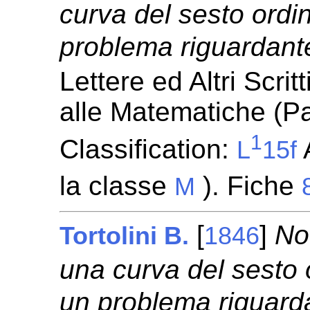
curva del sesto ordin
problema riguardante 
Lettere ed Altri Scrit
alle Matematiche (
1
Classification:
A
L
15f
la classe
). Fiche
M
[
]
No
Tortolini B.
1846
una curva del sesto o
un problema riguardan