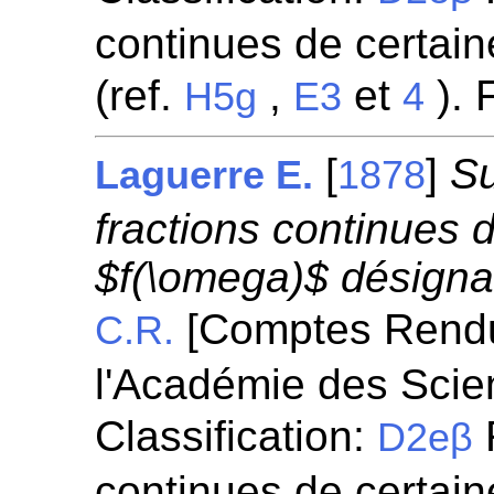
continues de certaine
(ref.
,
et
). 
H5g
E3
4
[
]
Su
Laguerre E.
1878
fractions continues 
$f(\omega)$ désigna
[Comptes Rend
C.R.
l'Académie des Scie
Classification:
R
D2eβ
continues de certaine