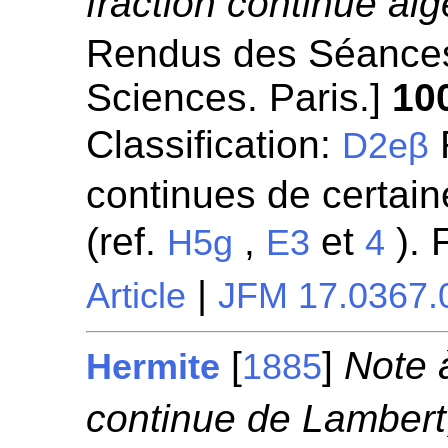
fraction continue alg
Rendus des Séances
Sciences. Paris.]
10
Classification:
R
D2eβ
continues de certaine
(ref.
,
et
). 
H5g
E3
4
|
Article
JFM 17.0367.
[
]
Note 
Hermite
1885
continue de Lambert,