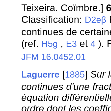
Teixeira. Coïmbre.]
Classification:
R
D2eβ
continues de certaine
(ref.
,
et
). 
H5g
E3
4
JFM 16.0452.01
[
]
Sur 
Laguerre
1885
continues d'une fract
équation différentiel
ordre dont les coeffi