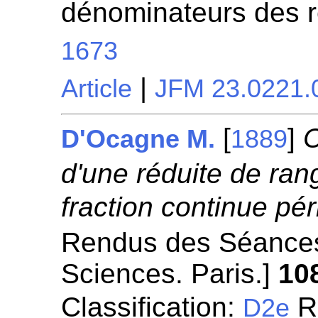
dénominateurs des r
1673
|
Article
JFM 23.0221.
[
]
C
D'Ocagne M.
1889
d'une réduite de ra
fraction continue pér
Rendus des Séances
Sciences. Paris.]
10
Classification:
Re
D2e