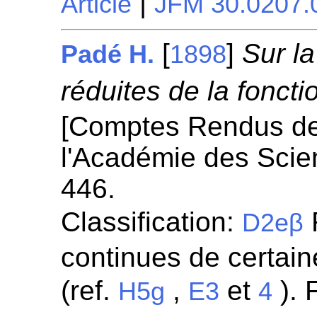
|
Article
JFM 30.0207.
[
]
Sur l
Padé H.
1898
réduites de la foncti
[Comptes Rendus d
l'Académie des Scie
446.
Classification:
R
D2eβ
continues de certaine
(ref.
,
et
). 
H5g
E3
4