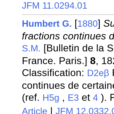
JFM 11.0294.01
[
]
Su
Humbert G.
1880
fractions continues 
[Bulletin de la
S.M.
France. Paris.]
8
, 18
Classification:
R
D2eβ
continues de certaine
(ref.
,
et
). 
H5g
E3
4
|
Article
JFM 12.0332.