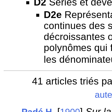
D2
Séries et déve
D2e
Représentat
continues des 
décroissantes o
polynômes qui 
les dénominateu
41 articles triés p
aut
[
]
Sur la