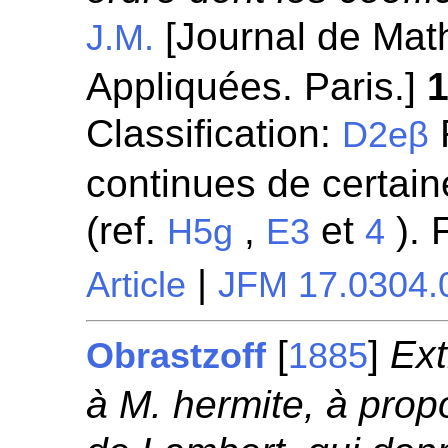
[Journal de Mat
J.M.
Appliquées. Paris.]
Classification:
R
D2eβ
continues de certaine
(ref.
,
et
). 
H5g
E3
4
|
Article
JFM 17.0304.
[
]
Ext
Obrastzoff
1885
à M. hermite, à prop