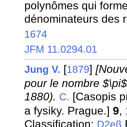
polynômes qui forme
dénominateurs des r
1674
JFM 11.0294.01
[
]
[Nouve
Jung V.
1879
pour le nombre $\pi$
1880).
[Casopis p
C.
a fysiky. Prague.]
9
,
Classification:
R
D2eβ