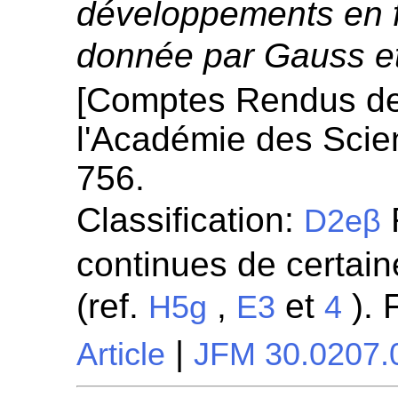
développements en f
donnée par Gauss et
[Comptes Rendus d
l'Académie des Scie
756.
Classification:
R
D2eβ
continues de certaine
(ref.
,
et
). 
H5g
E3
4
|
Article
JFM 30.0207.