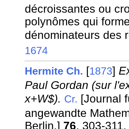
décroissantes ou cro
polynômes qui forme
dénominateurs des r
1674
[
]
Ex
Hermite Ch.
1873
Paul Gordan (sur l'e
x+W$).
[Journal f
Cr.
angewandte Mathemat
Berlin.]
76
, 303-311.