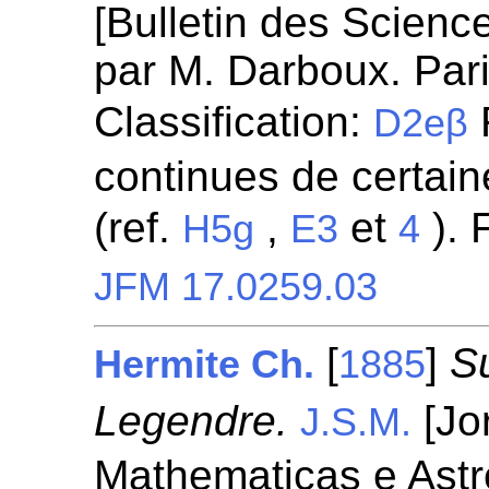
[Bulletin des Scien
par M. Darboux. Pari
Classification:
R
D2eβ
continues de certaine
(ref.
,
et
). 
H5g
E3
4
JFM 17.0259.03
[
]
S
Hermite Ch.
1885
Legendre.
[Jo
J.S.M.
Mathematicas e Ast