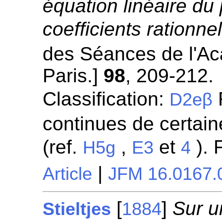
équation linéaire du
coefficients rationnel
des Séances de l'A
Paris.]
98
, 209-212.
Classification:
R
D2eβ
continues de certaine
(ref.
,
et
). 
H5g
E3
4
|
Article
JFM 16.0167.
[
]
Sur u
Stieltjes
1884