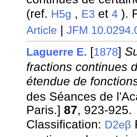
(ref.
,
et
). 
H5g
E3
4
|
Article
JFM 10.0294.
[
]
Su
Laguerre E.
1878
fractions continues 
étendue de fonctions
des Séances de l'A
Paris.]
87
, 923-925.
Classification:
R
D2eβ