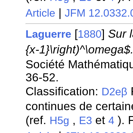
|
Article
JFM 12.0332.
[
]
Sur l
Laguerre
1880
{x-1}\right)^\omega$
Société Mathématiqu
36-52.
Classification:
R
D2eβ
continues de certaine
(ref.
,
et
). 
H5g
E3
4