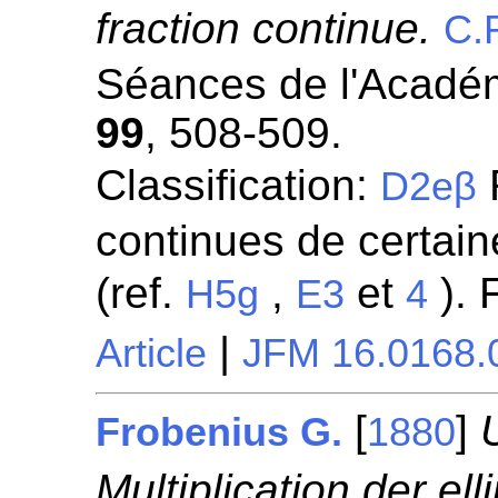
fraction continue.
C.
Séances de l'Académ
99
, 508-509.
Classification:
R
D2eβ
continues de certaine
(ref.
,
et
). 
H5g
E3
4
|
Article
JFM 16.0168.
[
]
Frobenius G.
1880
Multiplication der el