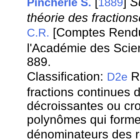
[
]
S
Pincherle S.
1889
théorie des fraction
[Comptes Rend
C.R.
l'Académie des Scie
889.
Classification:
Re
D2e
fractions continues 
décroissantes ou cro
polynômes qui forme
dénominateurs des r