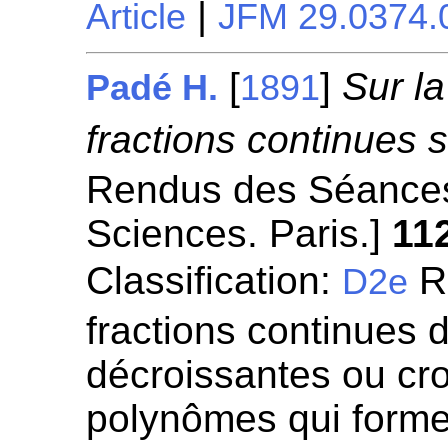
|
Article
JFM 29.0374.
[
]
Sur l
Padé H.
1891
fractions continues 
Rendus des Séances
Sciences. Paris.]
11
Classification:
Re
D2e
fractions continues 
décroissantes ou cro
polynômes qui forme