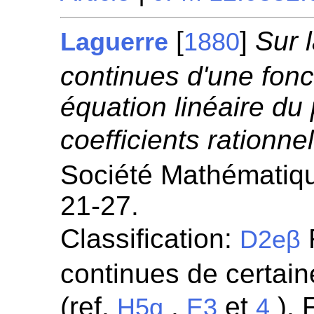
[
]
Sur 
Laguerre
1880
continues d'une fonct
équation linéaire du
coefficients rationnel
Société Mathématiqu
21-27.
Classification:
R
D2eβ
continues de certaine
(ref.
,
et
). 
H5g
E3
4