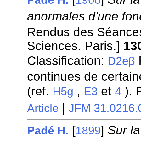
Padé H.
1900
anormales d'une fonc
Rendus des Séances
Sciences. Paris.]
13
Classification:
R
D2eβ
continues de certaine
(ref.
,
et
). 
H5g
E3
4
|
Article
JFM 31.0216.
[
]
Sur la
Padé H.
1899