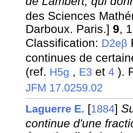
de Lambert, qui don
des Sciences Mathém
Darboux. Paris.]
9
, 
Classification:
R
D2eβ
continues de certaine
(ref.
,
et
). 
H5g
E3
4
JFM 17.0259.02
[
]
Su
Laguerre E.
1884
continue d'une fracti