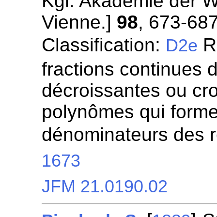
Kgl. Akademie der W
Vienne.]
98
, 673-687
Classification:
Re
D2e
fractions continues 
décroissantes ou cro
polynômes qui forme
dénominateurs des r
1673
JFM 21.0190.02