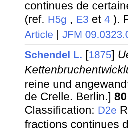
continues de certaine
(ref.
,
et
). 
H5g
E3
4
|
Article
JFM 09.0323.
[
]
U
Schendel L.
1875
Kettenbruchentwickl
reine und angewandt
de Crelle. Berlin.]
80
Classification:
Re
D2e
fractions continues 