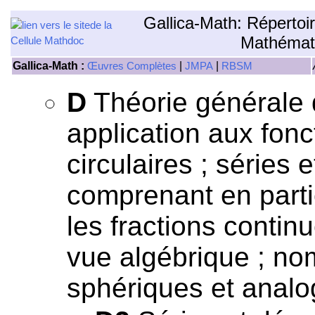
Gallica-Math: Répertoi
Mathémat
Gallica-Math :
|
|
Œuvres Complètes
JMPA
RBSM
D
Théorie générale 
application aux fonc
circulaires ; séries 
comprenant en particu
les fractions contin
vue algébrique ; nom
sphériques et analo