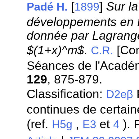
[
]
Sur la
Padé H.
1899
développements en f
donnée par Lagrange
$(1+x)^m$.
[Co
C.R.
Séances de l'Académ
129
, 875-879.
Classification:
R
D2eβ
continues de certaine
(ref.
,
et
). 
H5g
E3
4