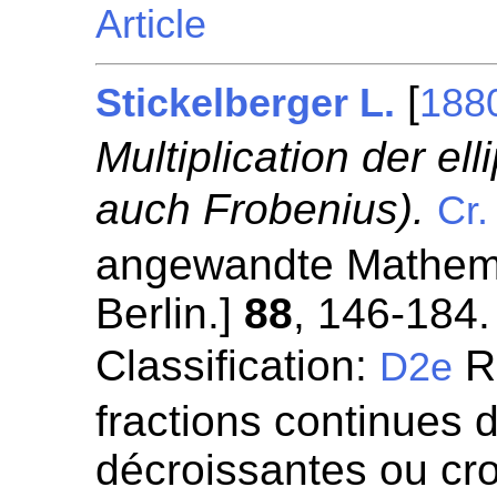
Article
[
Stickelberger L.
188
Multiplication der el
auch Frobenius).
Cr.
angewandte Mathemat
Berlin.]
88
, 146-184.
Classification:
Re
D2e
fractions continues 
décroissantes ou cro