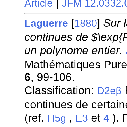
|
Article
JFM 12.0332.
[
]
Sur 
Laguerre
1880
continues de $\exp{F
un polynome entier.
Mathématiques Pures
6
, 99-106.
Classification:
R
D2eβ
continues de certaine
(ref.
,
et
). 
H5g
E3
4