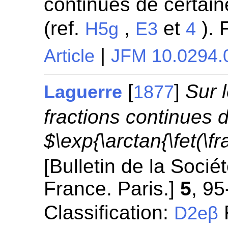
continues de certaine
(ref.
,
et
). 
H5g
E3
4
|
Article
JFM 10.0294.
[
]
Sur 
Laguerre
1877
fractions continues 
$\exp{\arctan{\fet(\fra
[Bulletin de la Soci
France. Paris.]
5
, 95
Classification:
R
D2eβ