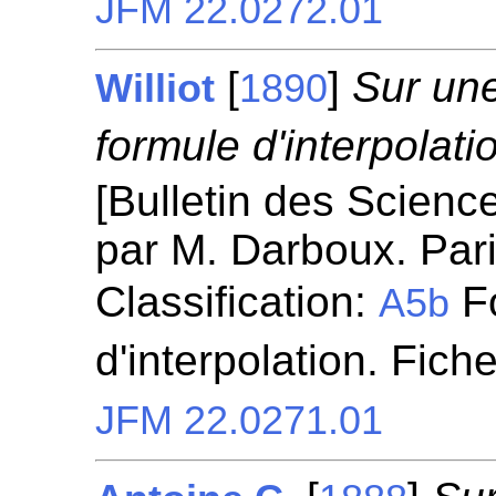
JFM 22.0272.01
[
]
Sur une
Williot
1890
formule d'interpolat
[Bulletin des Scien
par M. Darboux. Pari
Classification:
Fo
A5b
d'interpolation. Fich
JFM 22.0271.01