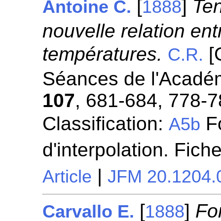
[
]
Ten
Antoine C.
1888
nouvelle relation ent
températures.
[
C.R.
Séances de l'Académ
107
, 681-684, 778-7
Classification:
Fo
A5b
d'interpolation. Fich
|
Article
JFM 20.1204.
[
]
For
Carvallo E.
1888