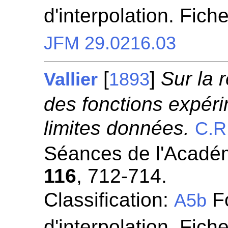
d'interpolation. Fich
JFM 29.0216.03
[
]
Sur la 
Vallier
1893
des fonctions expér
limites données.
C.R
Séances de l'Académ
116
, 712-714.
Classification:
Fo
A5b
d'interpolation. Fich