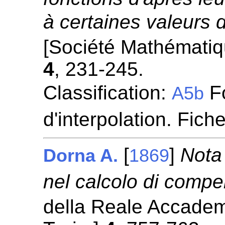
à certaines valeurs d
[Société Mathémati
4
, 231-245.
Classification:
Fo
A5b
d'interpolation. Fich
[
]
Nota 
Dorna A.
1869
nel calcolo di comp
della Reale Accademi