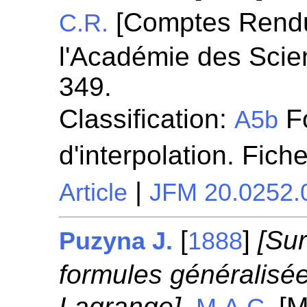
[Comptes Rend
C.R.
l'Académie des Scie
349.
Classification:
Fo
A5b
d'interpolation. Fich
|
Article
JFM 20.0252.
[
]
[Sur
Puzyna J.
1888
formules généralisée
Lagrange].
[M