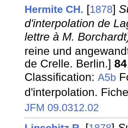
[
]
S
Hermite CH.
1878
d'interpolation de La
lettre à M. Borchardt
reine und angewandt
de Crelle. Berlin.]
84
Classification:
Fo
A5b
d'interpolation. Fich
JFM 09.0312.02
[
]
Su