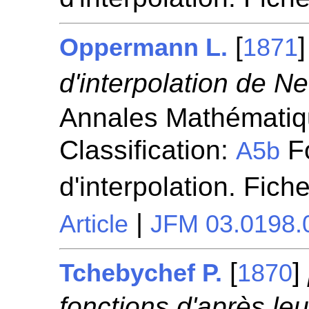
[
Oppermann L.
1871
d'interpolation de N
Annales Mathématiqu
Classification:
Fo
A5b
d'interpolation. Fich
|
Article
JFM 03.0198.
[
]
Tchebychef P.
1870
fonctions d'après le