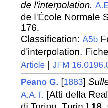
de l'interpolation.
A.E
de l'École Normale S
176.
Classification:
Fo
A5b
d'interpolation. Fich
|
Article
JFM 16.0196.
[
]
Sulle
Peano G.
1883
[Atti della Re
A.A.T.
di Torino. Turin.]
18
,