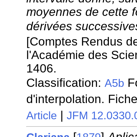
moyennes de cette f
dérivées successives
[Comptes Rendus d
l'Académie des Scie
1406.
Classification:
Fo
A5b
d'interpolation. Fich
|
Article
JFM 12.0330.
[
]
Aplic