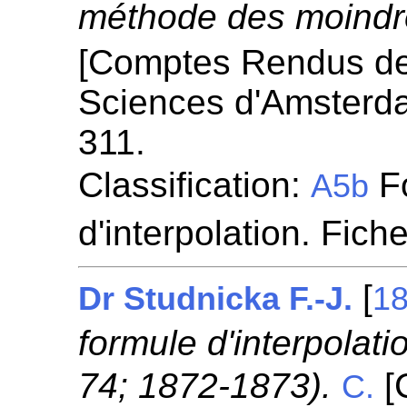
méthode des moindre
[Comptes Rendus de
Sciences d'Amsterd
311.
Classification:
Fo
A5b
d'interpolation. Fich
[
Dr Studnicka F.-J.
1
formule d'interpolati
74; 1872-1873).
[
C.