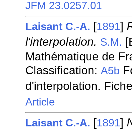
JFM 23.0257.01
[
]
Laisant C.-A.
1891
l'interpolation.
[
S.M.
Mathématique de Fra
Classification:
Fo
A5b
d'interpolation. Fich
Article
[
]
N
Laisant C.-A.
1891