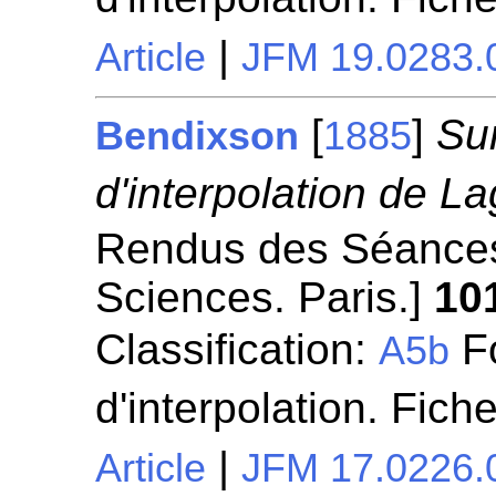
|
Article
JFM 19.0283.
[
]
Sur
Bendixson
1885
d'interpolation de L
Rendus des Séances
Sciences. Paris.]
10
Classification:
Fo
A5b
d'interpolation. Fich
|
Article
JFM 17.0226.