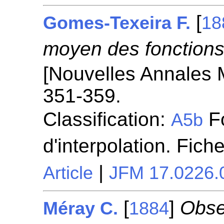
[
Gomes-Texeira F.
18
moyen des fonctions 
[Nouvelles Annales 
351-359.
Classification:
Fo
A5b
d'interpolation. Fich
|
Article
JFM 17.0226.
[
]
Obser
Méray C.
1884