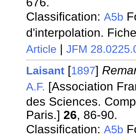
676.
Classification:
Fo
A5b
d'interpolation. Fich
|
Article
JFM 28.0225.
[
]
Remarq
Laisant
1897
[Association Fra
A.F.
des Sciences. Comp
Paris.]
26
, 86-90.
Classification:
Fo
A5b