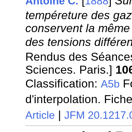
[
]
Sur
Antoine C.
1888
tempéreture des gaz
conservent la même 
des tensions différen
Rendus des Séances
Sciences. Paris.]
10
Classification:
Fo
A5b
d'interpolation. Fich
|
Article
JFM 20.1217.