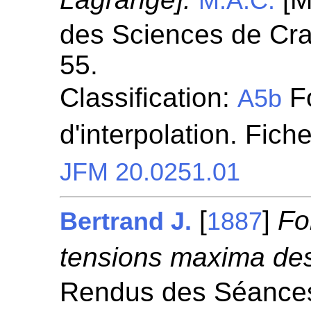
M.A.C.
des Sciences de Cra
55.
Classification:
Fo
A5b
d'interpolation. Fich
JFM 20.0251.01
[
]
Fo
Bertrand J.
1887
tensions maxima de
Rendus des Séances