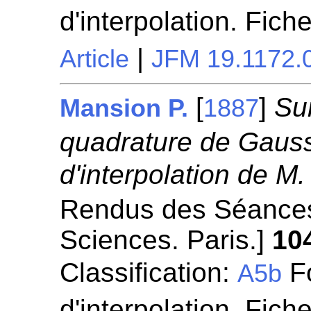
d'interpolation. Fich
|
Article
JFM 19.1172.
[
]
Su
Mansion P.
1887
quadrature de Gauss 
d'interpolation de M.
Rendus des Séances
Sciences. Paris.]
10
Classification:
Fo
A5b
d'interpolation. Fich