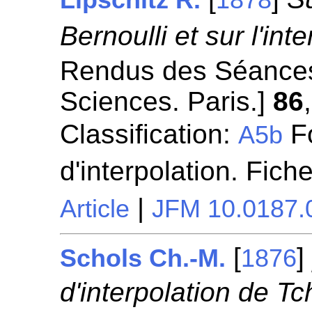
Lipschitz R.
1878
Bernoulli et sur l'inte
Rendus des Séances
Sciences. Paris.]
86
Classification:
Fo
A5b
d'interpolation. Fich
|
Article
JFM 10.0187.
[
Schols Ch.-M.
1876
d'interpolation de Tc