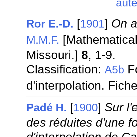
aut
[
]
On a
Ror E.-D.
1901
[Mathematical 
M.M.F.
Missouri.]
8
, 1-9.
Classification:
Fo
A5b
d'interpolation. Fich
[
]
Sur l'
Padé H.
1900
des réduites d'une f
d'interpolation de C