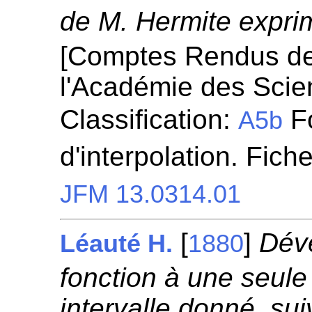
de M. Hermite expri
[Comptes Rendus d
l'Académie des Scie
Classification:
Fo
A5b
d'interpolation. Fich
JFM 13.0314.01
[
]
Dév
Léauté H.
1880
fonction à une seule
intervalle donné, sui