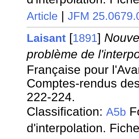
|
Article
JFM 25.0679.
[
]
Nouvel
Laisant
1891
problème de l'interpo
Française pour l'Av
Comptes-rendus des
222-224.
Classification:
Fo
A5b
d'interpolation. Fich