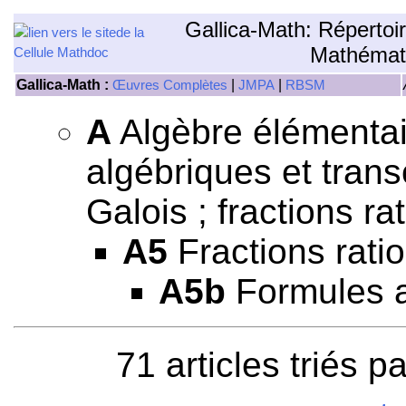
Gallica-Math: Répertoi
Mathémat
Gallica-Math :
|
|
Œuvres Complètes
JMPA
RBSM
A
Algèbre élémentair
algébriques et tran
Galois ; fractions rat
A5
Fractions ratio
A5b
Formules al
71 articles triés p