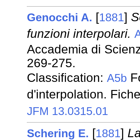
[
]
S
Genocchi A.
1881
funzioni interpolari.
A
Accademia di Scienze
269-275.
Classification:
Fo
A5b
d'interpolation. Fich
JFM 13.0315.01
[
]
La
Schering E.
1881