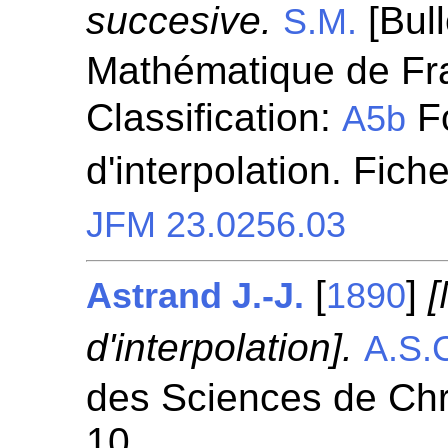
succesive.
[Bull
S.M.
Mathématique de Fra
Classification:
Fo
A5b
d'interpolation. Fich
JFM 23.0256.03
[
]
[
Astrand J.-J.
1890
d'interpolation].
A.S.
des Sciences de Chris
10.