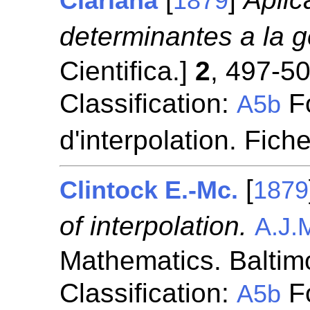
Clariana
1879
determinantes a la g
Cientifica.]
2
, 497-50
Classification:
Fo
A5b
d'interpolation. Fich
[
Clintock E.-Mc.
1879
of interpolation.
A.J.
Mathematics. Baltim
Classification:
Fo
A5b