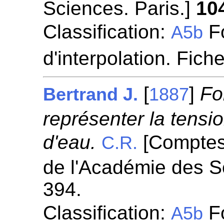
Sciences. Paris.]
10
Classification:
Fo
A5b
d'interpolation. Fich
[
]
Fo
Bertrand J.
1887
représenter la tens
d'eau.
[Comptes
C.R.
de l'Académie des S
394.
Classification:
Fo
A5b