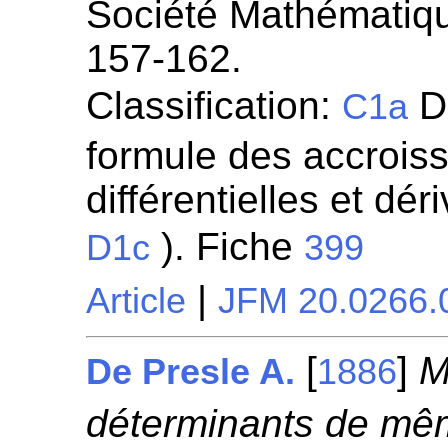
Société Mathématiqu
157-162.
Classification:
Di
C1a
formule des accroiss
différentielles et dér
). Fiche
D1c
399
|
Article
JFM 20.0266.
[
]
M
De Presle A.
1886
déterminants de mê