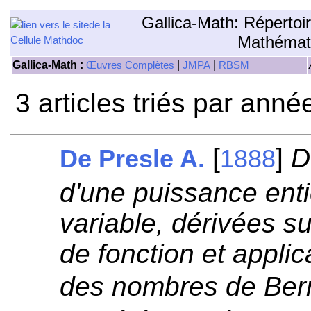
Gallica-Math: Répertoi
Mathémat
Gallica-Math :
|
|
Œuvres Complètes
JMPA
RBSM
3 articles triés par anné
[
]
D
De Presle A.
1888
d'une puissance enti
variable, dérivées s
de fonction et applic
des nombres de Bern