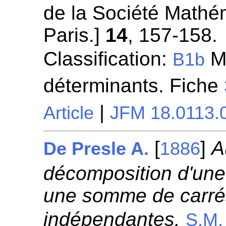
de la Société Mathé
Paris.]
14
, 157-158.
Classification:
Mu
B1b
déterminants. Fiche
|
Article
JFM 18.0113.
[
]
A
De Presle A.
1886
décomposition d'une
une somme de carrés
indépendantes.
S.M.