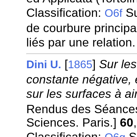
Classification:
Su
O6f
de courbure princip
liés par une relation
[
]
Sur le
Dini U.
1865
constante négative, e
sur les surfaces à a
Rendus des Séances
Sciences. Paris.]
60
Classification:
S