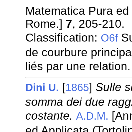
Matematica Pura ed Ap
Rome.]
7
, 205-210.
Classification:
Su
O6f
de courbure princip
liés par une relation
[
]
Sulle s
Dini U.
1865
somma dei due raggi 
costante.
[Ann
A.D.M.
ed Applicata (Tortoli