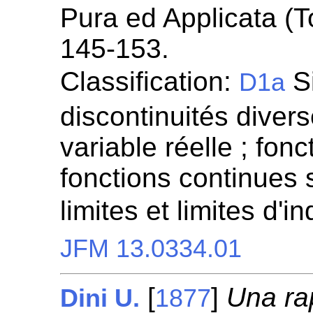
Pura ed Applicata (To
145-153.
Classification:
Si
D1a
discontinuités diver
variable réelle ; fon
fonctions continues s
limites et limites d'
JFM 13.0334.01
[
]
Una ra
Dini U.
1877