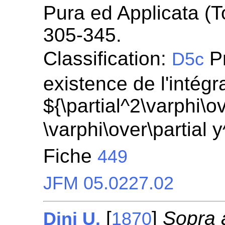
Pura ed Applicata (To
305-345.
Classification:
Pr
D5c
existence de l'intégr
${\partial^2\varphi\ov
\varphi\over\partial 
Fiche
449
JFM 05.0227.02
[
]
Sopra 
Dini U.
1870