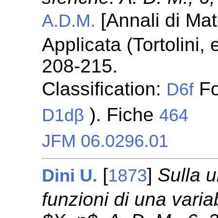
[Annali di Ma
A.D.M.
Applicata (Tortolini,
208-215.
Classification:
Fo
D6f
). Fiche
D1dβ
464
JFM 06.0296.01
[
]
Sulla u
Dini U.
1873
funzioni di una variab