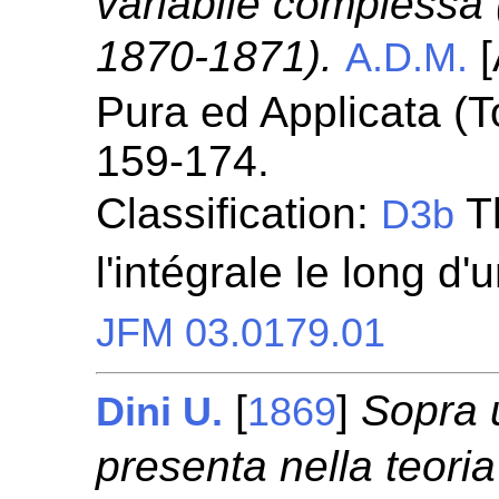
variabile complessa 
1870-1871).
[
A.D.M.
Pura ed Applicata (To
159-174.
Classification:
T
D3b
l'intégrale le long d
JFM 03.0179.01
[
]
Sopra 
Dini U.
1869
presenta nella teoria