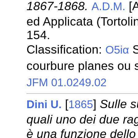
1867-1868.
[A
A.D.M.
ed Applicata (Tortoli
154.
Classification:
S
O5iα
courbure planes ou 
JFM 01.0249.02
[
]
Sulle s
Dini U.
1865
quali uno dei due rag
è una funzione dello 