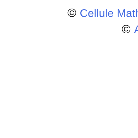
©
Cellule Ma
©