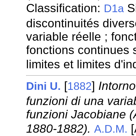
Classification:
Si
D1a
discontinuités diver
variable réelle ; fon
fonctions continues s
limites et limites d'
[
]
Intorno
Dini U.
1882
funzioni di una varia
funzioni Jacobiane (
1880-1882).
[
A.D.M.