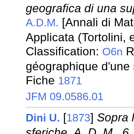
geografica di una sup
[Annali di Ma
A.D.M.
Applicata (Tortolini,
Classification:
R
O6n
géographique d'une 
Fiche
1871
JFM 09.0586.01
[
]
Sopra l
Dini U.
1873
sferiche. A. D. M., 