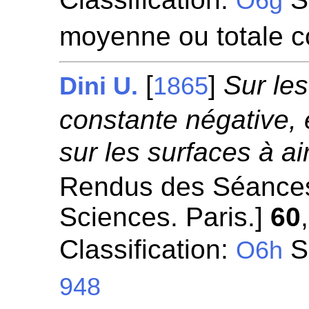
O6g
moyenne ou totale c
[
]
Sur le
Dini U.
1865
constante négative, e
sur les surfaces à a
Rendus des Séances
Sciences. Paris.]
60
Classification:
S
O6h
948