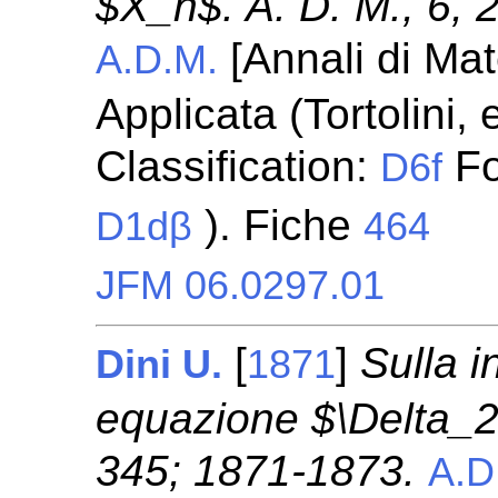
$X_n$. A. D. M., 6,
[Annali di Ma
A.D.M.
Applicata (Tortolini,
Classification:
Fo
D6f
). Fiche
D1dβ
464
JFM 06.0297.01
[
]
Sulla i
Dini U.
1871
equazione $\Delta_2 
345; 1871-1873.
A.D