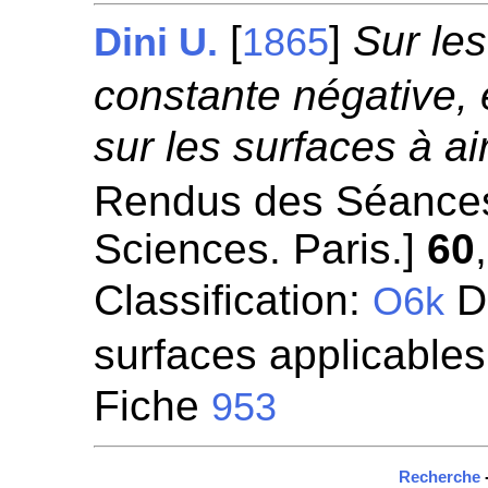
[
]
Sur le
Dini U.
1865
constante négative, e
sur les surfaces à a
Rendus des Séances
Sciences. Paris.]
60
Classification:
Dé
O6k
surfaces applicables
Fiche
953
Recherche