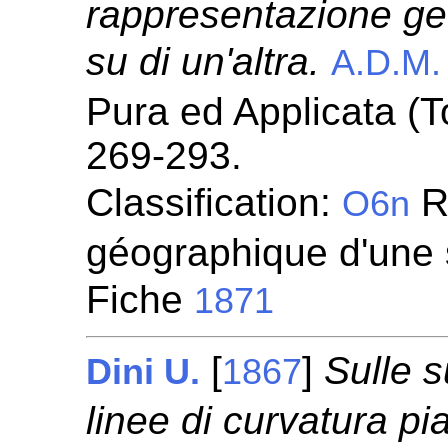
rappresentazione geo
su di un'altra.
A.D.M.
Pura ed Applicata (To
269-293.
Classification:
R
O6n
géographique d'une 
Fiche
1871
[
]
Sulle s
Dini U.
1867
linee di curvatura pi