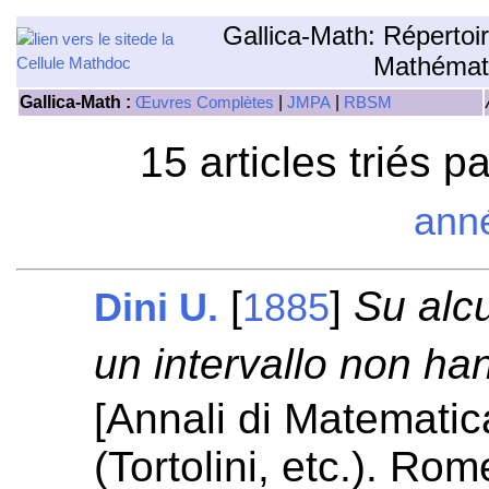
Gallica-Math: Répertoi
Mathémat
Gallica-Math :
|
|
Œuvres Complètes
JMPA
RBSM
15 articles triés p
ann
[
]
Su alcu
Dini U.
1885
un intervallo non ha
[Annali di Matematic
(Tortolini, etc.). Rom