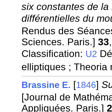
six constantes de la
différentielles du m
Rendus des Séances
Sciences. Paris.]
33
Classification:
Dét
U2
elliptiques ; Theori
[
]
Su
Brassine E.
1846
[Journal de Mathéma
Appliquées. Paris.]