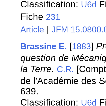
Classification:
Fi
U6d
Fiche
231
|
Article
JFM 15.0800.
[
]
Pr
Brassine E.
1883
question de Mécaniqu
la Terre.
[Compt
C.R.
de l'Académie des S
639.
Classification:
Fi
U6d