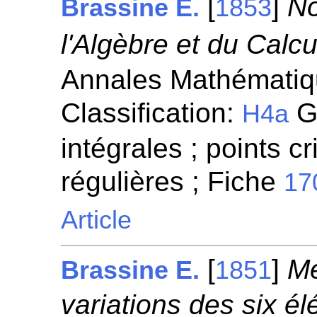
[
]
No
Brassine E.
1853
l'Algèbre et du Calcul
Annales Mathématiqu
Classification:
Gé
H4a
intégrales ; points cr
régulières ; Fiche
17
Article
[
]
Mé
Brassine E.
1851
variations des six él