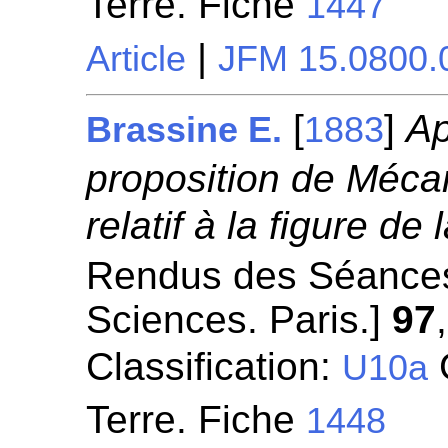
Terre. Fiche
1447
|
Article
JFM 15.0800.
[
]
Ap
Brassine E.
1883
proposition de Méca
relatif à la figure de 
Rendus des Séances
Sciences. Paris.]
97
Classification:
G
U10a
Terre. Fiche
1448