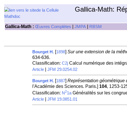
Gallica-Math: Ré
Gallica-Math :
|
|
Œuvres Complètes
JMPA
RBSM
[
]
Sur une extension de la méth
Bourget H.
1898
634-636.
Classification:
Calcul numérique des intégral
C2j
|
Article
JFM 29.0254.02
[
]
Représentation géométrique d
Bourget H.
1887
l'Académie des Sciences. Paris.]
104
, 1253-12
2
Classification:
Généralités sur les congruen
N
1a
|
Article
JFM 19.0851.01