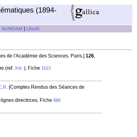
hématiques (1894-
|
|
NUMDAM
LiNuM
 de l'Académie des Sciences. Paris.]
126
,
e (ref.
). Fiche
X4c
1621
[Comptes Rendus des Séances de
C.R.
 lignes directrices. Fiche
886