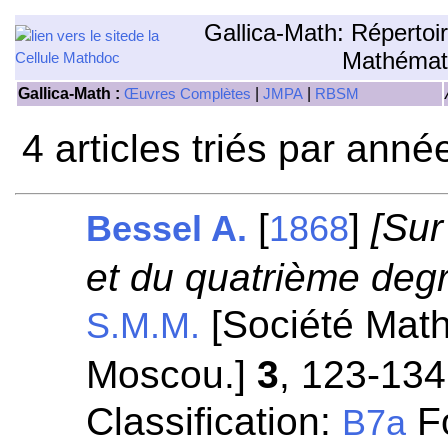
Gallica-Math: Répertoi
Mathémat
Gallica-Math :
|
|
Œuvres Complètes
JMPA
RBSM
4 articles triés par anné
[
]
[Sur
Bessel A.
1868
et du quatrième degr
[Société Mat
S.M.M.
Moscou.]
3
, 123-134
Classification:
Fo
B7a