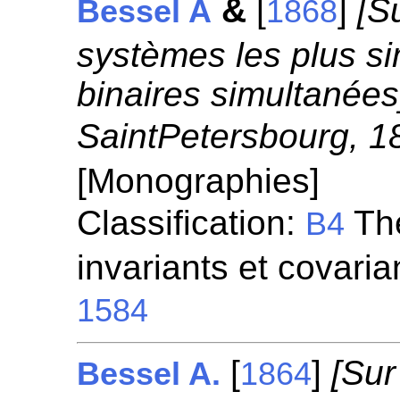
&
[
]
[S
Bessel A
1868
systèmes les plus s
binaires simultanées
SaintPetersbourg, 1
[Monographies]
Classification:
Thé
B4
invariants et covari
1584
[
]
[Sur
Bessel A.
1864