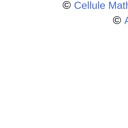
©
Cellule Ma
©