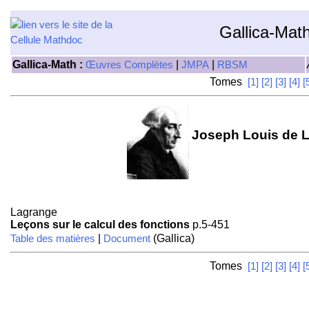
Gallica-Mat
Gallica-Math :
|
|
Œuvres Complètes
JMPA
RBSM
Tomes
[1]
[2]
[3]
[4]
[
Joseph Louis de L
Lagrange
Leçons sur le calcul des fonctions
p.5-451
|
(Gallica)
Table des matières
Document
Tomes
[1]
[2]
[3]
[4]
[