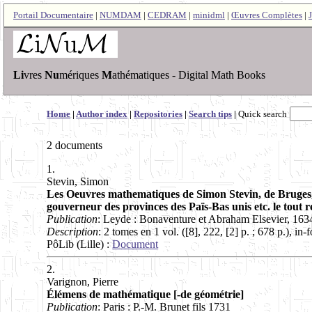
Portail Documentaire
|
NUMDAM
|
CEDRAM
|
minidml
|
Œuvres Complètes
|
Li
vres
Nu
mériques
M
athématiques - Digital Math Books
Home
|
Author index
|
Repositories
|
Search tips
|
Quick search
2 documents
1.
Stevin, Simon
Les Oeuvres mathematiques de Simon Stevin, de Bruges, 
gouverneur des provinces des Païs-Bas unis etc. le tout 
Publication
: Leyde : Bonaventure et Abraham Elsevier, 163
Description
: 2 tomes en 1 vol. ([8], 222, [2] p. ; 678 p.), in-f
PôLib (Lille) :
Document
2.
Varignon, Pierre
Élémens de mathématique [-de géométrie]
Publication
: Paris : P.-M. Brunet fils 1731