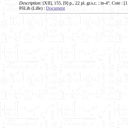
Description
: [XII], 155, [9] p., 22 pl. gr.s.c. ; in-4°. Cote : [
PôLib (Lille) :
Document