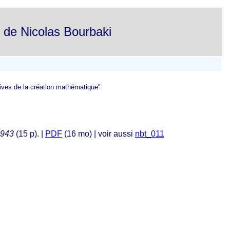
s de Nicolas Bourbaki
ives de la création mathématique".
1943
(15 p). |
PDF
(16 mo) | voir aussi
nbt_011