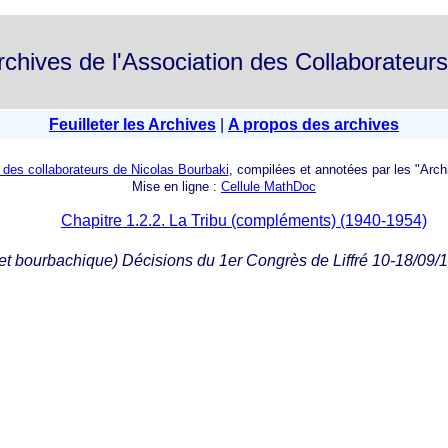
rchives de l'Association des Collaborateur
Feuilleter les Archives
|
A propos des archives
n des collaborateurs de Nicolas Bourbaki
, compilées et annotées par les "Arch
Mise en ligne :
Cellule MathDoc
Chapitre 1.2.2. La Tribu (compléments) (1940-1954)
t bourbachique) Décisions du 1er Congrès de Liffré 10-18/09/